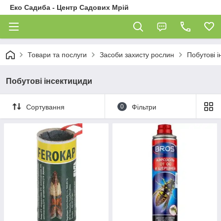
Еко Садиба - Центр Садових Мрій
Товари та послуги
Засоби захисту рослин
Побутові 
Побутові інсектициди
Сортування
0
Фільтри