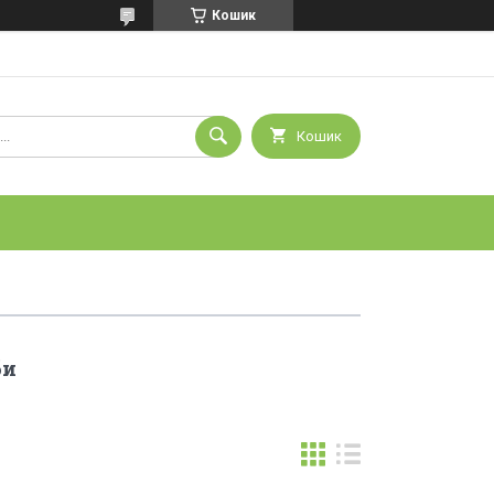
Кошик
Кошик
би