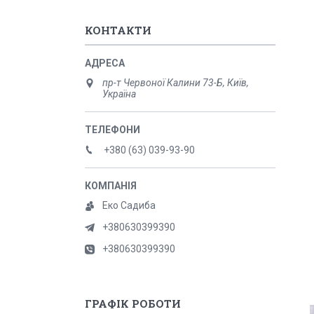
КОНТАКТИ
пр-т Червоної Калини 73-Б, Київ,
Україна
+380 (63) 039-93-90
Еко Садиба
+380630399390
+380630399390
ГРАФІК РОБОТИ