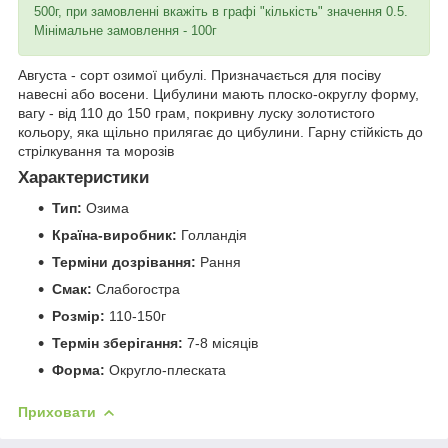
500г, при замовленні вкажіть в графі "кількість" значення 0.5.
Мінімальне замовлення - 100г
Августа - сорт озимої цибулі. Призначається для посіву
навесні або восени. Цибулини мають плоско-округлу форму,
вагу - від 110 до 150 грам, покривну луску золотистого
кольору, яка щільно прилягає до цибулини. Гарну стійкість до
стрілкування та морозів
Характеристики
Тип:
Озима
Країна-виробник:
Голландія
Терміни дозрівання:
Рання
Смак:
Слабогостра
Розмір:
110-150г
Термін зберігання:
7-8 місяців
Форма:
Округло-плеската
Приховати