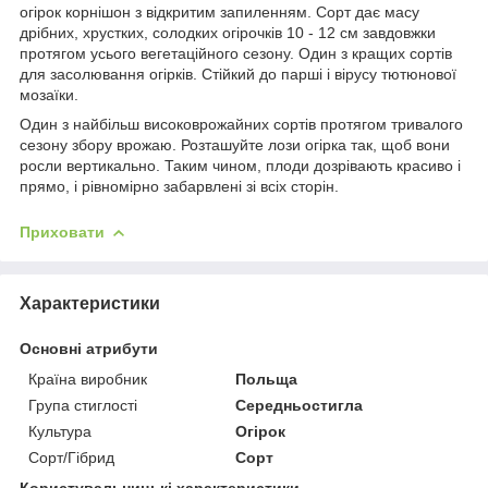
огірок корнішон з відкритим запиленням. Сорт дає масу
дрібних, хрустких, солодких огірочків 10 - 12 см завдовжки
протягом усього вегетаційного сезону. Один з кращих сортів
для засолювання огірків. Стійкий до парші і вірусу тютюнової
мозаїки.
Один з найбільш високоврожайних сортів протягом тривалого
сезону збору врожаю. Розташуйте лози огірка так, щоб вони
росли вертикально. Таким чином, плоди дозрівають красиво і
прямо, і рівномірно забарвлені зі всіх сторін.
Приховати
Характеристики
Основні атрибути
Країна виробник
Польща
Група стиглості
Середньостигла
Культура
Огірок
Сорт/Гібрид
Сорт
Користувальницькі характеристики