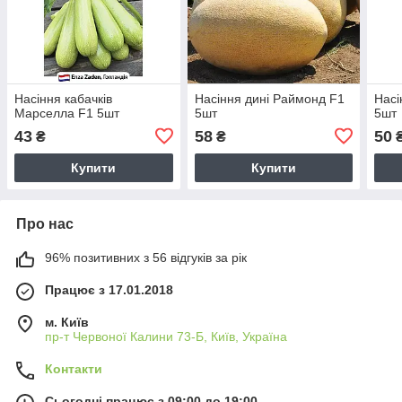
Насіння кабачків
Насіння дині Раймонд F1
Насі
Марселла F1 5шт
5шт
5шт
43
58
50
₴
₴
Купити
Купити
Про нас
96% позитивних з 56 відгуків за рік
Працює з 17.01.2018
м. Київ
пр-т Червоної Калини 73-Б, Київ, Україна
Контакти
Сьогодні працює з 09:00 до 19:00