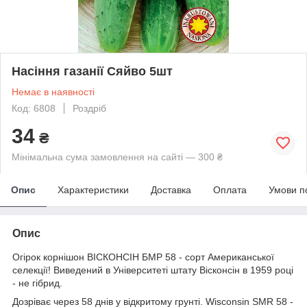
Насіння газанії Сяйво 5шт
Немає в наявності
Код: 6808
Роздріб
34
₴
Мінімальна сума замовлення на сайті — 300 ₴
Опис
Характеристики
Доставка
Оплата
Умови п
Опис
Огірок корнішон ВІСКОНСІН БМР 58 - сорт Американської
селекції! Виведений в Університеті штату Вісконсін в 1959 році
- не гібрид.
Дозріває через 58 днів у відкритому грунті. Wisconsin SMR 58 -