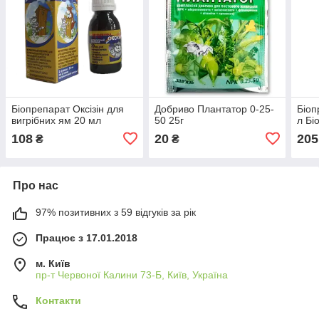
Біопрепарат Оксізін для
Добриво Плантатор 0-25-
Біоп
вигрібних ям 20 мл
50 25г
л Бі
108
20
205
₴
₴
Про нас
97% позитивних з 59 відгуків за рік
Працює з 17.01.2018
м. Київ
пр-т Червоної Калини 73-Б, Київ, Україна
Контакти