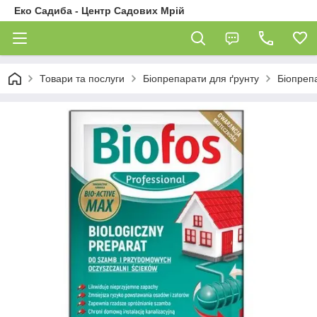
Еко Садиба - Центр Садових Мрій
Товари та послуги
Біопрепарати для ґрунту
Біопреп