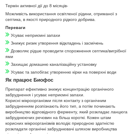
Термін активної дії до 8 місяців-
Можливість використання освітленої рідини, отриманої з
септика, в якості природного рідкого добрива.
Переваги
Усуває неприємні запахи
Знижує ризик утворення відкладень і засмічень
Дозволяє рідше проводити спорожнення септика/вигрібної
ями
Захищає домашню каналізаційну установку
Усуває та запобігає утворенню кірки на поверхні води
Як працює Биофос
Препарат ефективно знижує концентрацію органічного
забруднення і усуває неприємні запахи.
Корисні мікроорганізми після контакту з органічним
забрудненням розпізнають його тип, а потім починають
виробництво відповідного ферменту, який розкладає ланцюга
забруднюючих речовин на більш короткі. Кожен штам
корисних мікроорганізмів володіє природною здатністю
розкладати органічні забруднювачі шляхом виробництва