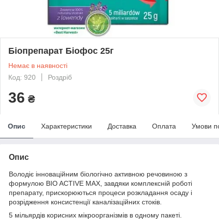
Біопрепарат Біофос 25г
Немає в наявності
Код: 920
Роздріб
36
₴
Опис
Характеристики
Доставка
Оплата
Умови п
Опис
Володіє інноваційним біологічно активною речовиною з
формулою BIO ACTIVE MAX, завдяки комплексній роботі
препарату, прискорюються процеси розкладання осаду і
розрідження консистенції каналізаційних стоків.
5 мільярдів корисних мікроорганізмів в одному пакеті.