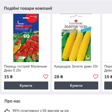
Подібні товари компанії
Перець гострий Маленьке
Кукурудза Золоте диво 20г
Пере
Диво 0.25г
Диво
15
28
15
₴
₴
Купити
Купити
Про нас
96% позитивних з 56 відгуків за рік