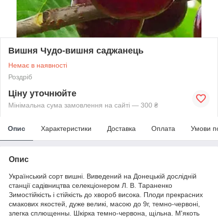
Вишня Чудо-вишня саджанець
Немає в наявності
Роздріб
Ціну уточнюйте
Мінімальна сума замовлення на сайті — 300 ₴
Опис
Характеристики
Доставка
Оплата
Умови п
Опис
Український сорт вишні. Виведений на Донецькій дослідній
станції садівництва селекціонером Л. В. Тараненко
Зимостійкість і стійкість до хвороб висока. Плоди прекрасних
смакових якостей, дуже великі, масою до 9г, темно-червоні,
злегка сплющенны. Шкірка темно-червона, щільна. М'якоть