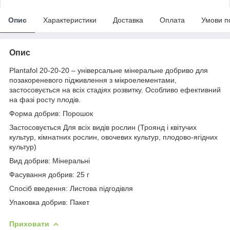
Опис
Характеристики
Доставка
Оплата
Умови п
Опис
Plantafol 20-20-20 – універсальне мінеральне добриво для
позакореневого підживлення з мікроелементами,
застосовується на всіх стадіях розвитку. Особливо ефективний
на фазі росту плодів.
Форма добрив: Порошок
Застосовується Для всіх видів рослин (Троянд і квітучих
культур, кімнатних рослин, овочевих культур, плодово-ягідних
культур)
Вид добрив: Мінеральні
Фасування добрив: 25 г
Спосіб введення: Листова підгодівля
Упаковка добрив: Пакет
Приховати