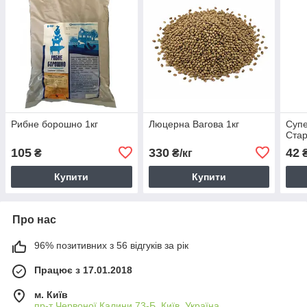
Рибне борошно 1кг
Люцерна Вагова 1кг
Суп
Стар
105
330
42
₴
₴/кг
Купити
Купити
Про нас
96% позитивних з 56 відгуків за рік
Працює з 17.01.2018
м. Київ
пр-т Червоної Калини 73-Б, Київ, Україна