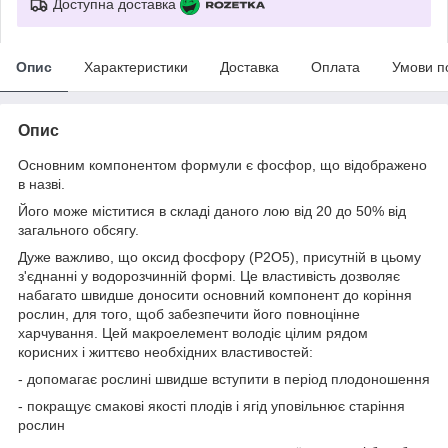
Доступна доставка
Опис
Характеристики
Доставка
Оплата
Умови п
Опис
Основним компонентом формули є фосфор, що відображено
в назві.
Його може міститися в складі даного лою від 20 до 50% від
загального обсягу.
Дуже важливо, що оксид фосфору (P2O5), присутній в цьому
з'єднанні у водорозчинній формі. Це властивість дозволяє
набагато швидше доносити основний компонент до коріння
рослин, для того, щоб забезпечити його повноцінне
харчування. Цей макроелемент володіє цілим рядом
корисних і життєво необхідних властивостей:
- допомагає рослині швидше вступити в період плодоношення
- покращує смакові якості плодів і ягід уповільнює старіння
рослин