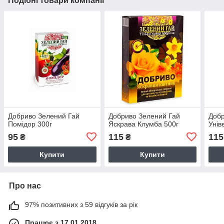
Подібні товари компанії
Добриво Зелений Гай
Добриво Зелений Гай
Добр
Помідор 300г
Яскрава Клумба 500г
Унів
95
115
115
₴
₴
Купити
Купити
Про нас
97% позитивних з 59 відгуків за рік
Працює з 17.01.2018