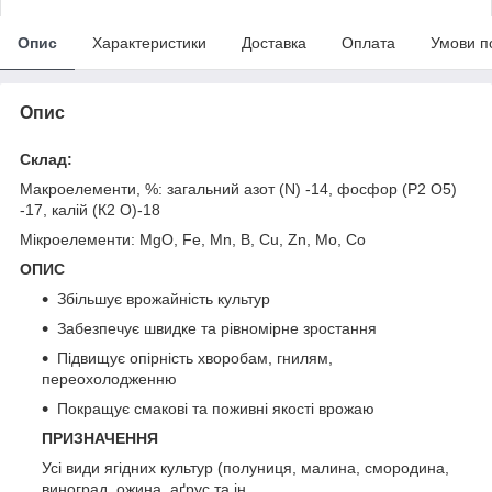
Опис
Характеристики
Доставка
Оплата
Умови п
Опис
Склад:
Макроелементи, %: загальний азот (N) -14, фосфор (P2 О5)
-17, калій (К2 О)-18
Мікроелементи: MgO, Fe, Mn, B, Cu, Zn, Mo, Co
ОПИС
Збільшує врожайність культур
Забезпечує швидке та рівномірне зростання
Підвищує опірність хворобам, гнилям,
переохолодженню
Покращує смакові та поживні якості врожаю
ПРИЗНАЧЕННЯ
Усі види ягідних культур (полуниця, малина, смородина,
виноград, ожина, аґрус та ін.