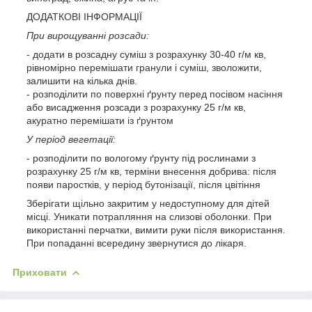
ДОДАТКОВІ ІНФОРМАЦІЇ
При вирощуванні розсади:
- додати в розсадну суміш з розрахунку 30-40 г/м кв,
рівномірно перемішати гранули і суміш, зволожити,
залишити на кілька днів.
- розподілити по поверхні ґрунту перед посівом насіння
або висадження розсади з розрахунку 25 г/м кв,
акуратно перемішати із ґрунтом
У період вегетації:
- розподілити по вологому ґрунту під рослинами з
розрахунку 25 г/м кв, терміни внесення добрива: після
появи паростків, у період бутонізації, після цвітіння
Зберігати щільно закритим у недоступному для дітей
місці. Уникати потрапляння на слизові оболонки. При
використанні перчатки, вимити руки після використання.
При попаданні всередину звернутися до лікаря.
Приховати