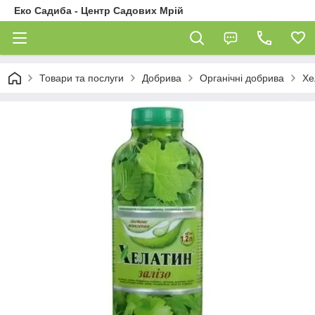
Еко Садиба - Центр Садових Мрій
Товари та послуги
Добрива
Органічні добрива
Хе