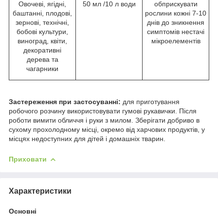
Овочеві, ягідні,
50 мл /10 л води
обприскувати
баштанні, плодові,
рослини кожні 7-10
зернові, технічні,
днів до зникнення
бобові культури,
симптомів нестачі
виноград, квіти,
мікроелементів
декоративні
дерева та
чагарники
Застереження при застосуванні:
для приготування
робочого розчину використовувати гумові рукавички. Після
роботи вимити обличчя і руки з милом. Зберігати добриво в
сухому прохолодному місці, окремо від харчових продуктів, у
місцях недоступних для дітей і домашніх тварин.
Приховати
Характеристики
Основні