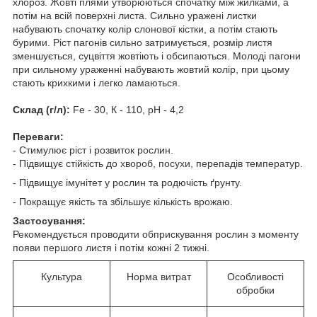
хлороз. Жовті плями утворюються спочатку між жилками, а
потім на всій поверхні листа. Сильно уражені листки
набувають спочатку колір слонової кістки, а потім стають
бурими. Ріст пагонів сильно затримується, розмір листя
зменшується, суцвіття жовтіють і обсипаються. Молоді пагони
при сильному ураженні набувають жовтий колір, при цьому
стають крихкими і легко ламаються.
Склад (г/л):
Fe - 30, К - 110, pH - 4,2
Переваги:
- Стимулює ріст і розвиток рослин.
- Підвищує стійкість до хвороб, посухи, перепадів температур.
- Підвищує імунітет у рослин та родючість ґрунту.
- Покращує якість та збільшує кількість врожаю.
Застосування:
Рекомендується проводити обприскування рослин з моменту
появи першого листя і потім кожні 2 тижні.
Культура
Норма витрат
Особливості
обробки