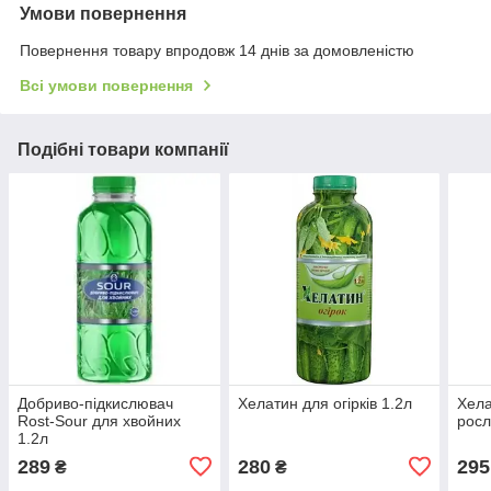
Умови повернення
Повернення товару впродовж 14 днів за домовленістю
Всі умови повернення
Подібні товари компанії
Добриво-підкислювач
Хелатин для огірків 1.2л
Хела
Rost-Sour для хвойних
росл
1.2л
289
280
295
₴
₴