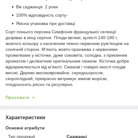
Вік саджанця: 2 роки
100% відповідність сорту-
Якісна упаковка при доставці
Сорт пізнього персика Симфонія французької селекції
дозріває в кінці серпня. Плоди великі, кулясті 140-180 г,
жовтого кольору з насиченим темно-червоним рум'янцем на
сонячній стороні. М'якоть жовто-оранжева з червоними
прожилками у кісточки, дуже соковита, солодка, з приємним
ароматом і делікатним оригінальним смаком. Кісточка добре
відокремлюється від м'якоті. Смакові і товарні якості плодів
високі. Дерево високоврожайне, середньоросле,
скороплідний, прекрасно витримує зимові морози,
плодоносить рясно та регулярно.
Приховати
Характеристики
Основні атрибути
Тип продукції
Саджанці