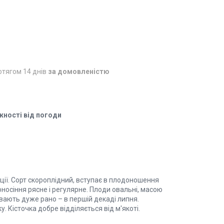
отягом 14 днів
за домовленістю
жності від погоди
ції. Сорт скороплідний, вступає в плодоношення
оносіння рясне і регулярне. Плоди овальні, масою
івають дуже рано – в першій декаді липня.
. Кісточка добре відділяється від м'якоті.