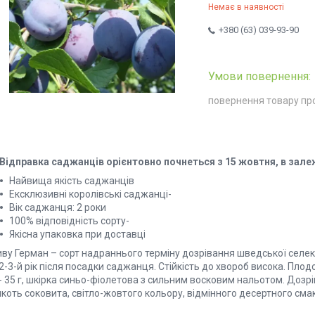
Немає в наявності
+380 (63) 039-93-90
повернення товару пр
Відправка саджанців орієнтовно почнеться з 15 жовтня, в зале
Найвища якість саджанців
Ексклюзивні королівські саджанці-
Вік саджанця: 2 роки
100% відповідність сорту-
Якісна упаковка при доставці
иву Герман – сорт надраннього терміну дозрівання шведської селек
2-3-й рік після посадки саджанця. Стійкість до хвороб висока. Плод
- 35 г, шкірка синьо-фіолетова з сильним восковим нальотом. Дозр
коть соковита, світло-жовтого кольору, відмінного десертного смаку