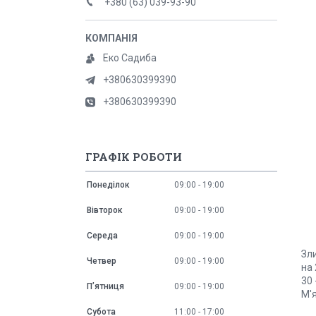
+380 (63) 039-93-90
Еко Садиба
+380630399390
+380630399390
ГРАФІК РОБОТИ
Понеділок
09:00
19:00
Вівторок
09:00
19:00
Середа
09:00
19:00
Зл
Четвер
09:00
19:00
на 
30 
Пʼятниця
09:00
19:00
М'я
Субота
11:00
17:00