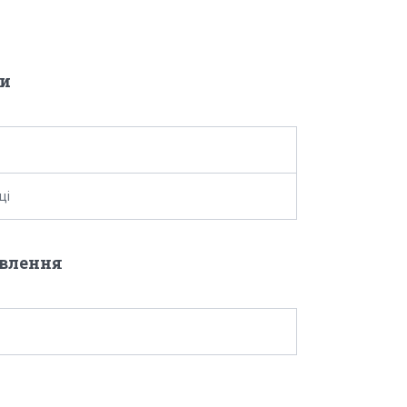
и
ці
овлення