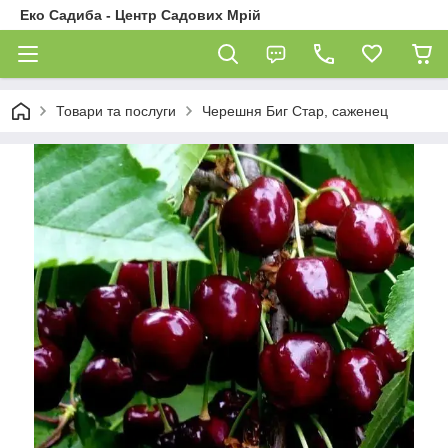
Еко Садиба - Центр Садових Мрій
Товари та послуги
Черешня Биг Стар, саженец