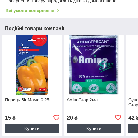
Повернення товару впродовж 14 днів за домовленістю
Всі умови повернення
Подібні товари компанії
Перець Біг Мама 0.25г
АміноСтар 2мл
Суп
Стар
15
20
42
₴
₴
Купити
Купити