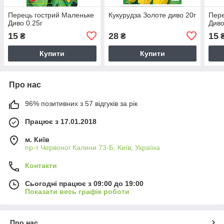
Перець гострий Маленьке
Кукурудза Золоте диво 20г
Пере
Диво 0.25г
Диво
15
28
15
₴
₴
Купити
Купити
Про нас
96% позитивних з 57 відгуків за рік
Працює з 17.01.2018
м. Київ
пр-т Червоної Калини 73-Б, Київ, Україна
Контакти
Сьогодні працює з 09:00 до 19:00
Показати весь графік роботи
Про нас