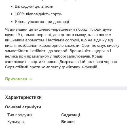
Вік саджанця: 2 роки
100% відповідність сорту-
Якісна упаковка при доставці
Чудо-вишня це вишнево-черешневий гібрид. Плоди дуже
крупні 9 г, темно-червоні, десертного смаку, але з легким
вишневим ароматом. Настільки солодкі, що на відміну від
вишні, позбавлені характерною кислоти. Сорт показує високу
зимостійкість і стійкість до хвороб. Врожайність щорічна і
велика при правильному підборі запилювачів. Кращі
запилювачі – сорти черешні. Дозріває в I-ій половині червня.
Сорт стійкий проти комплексу грибкових інфекцій.
Приховати
Характеристики
Основні атрибути
Тип продукції
Саджанці
Культура
Вишня