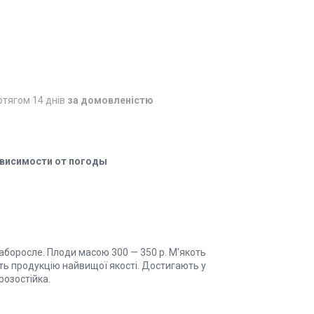
отягом 14 днів
за домовленістю
зависимости от погоды
лаборосле. Плоди масою 300 — 350 р. М'якоть
ть продукцію найвищої якості. Достигають у
розостійка.