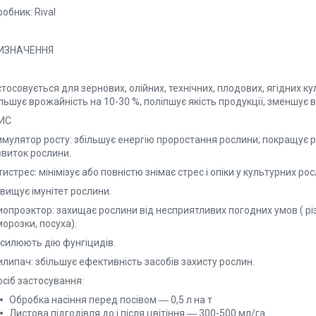
обник: Rival
ИЗНАЧЕННЯ
тосовується для зернових, олійних, технічних, плодових, ягідних кул
льшує врожайність на 10-30 %, поліпшує якість продукції, зменшує 
ИС
мулятор росту: збільшує енергію проростання рослини; покращує ро
звиток рослини.
истрес: мінімізує або повністю знімає стрес і опіки у культурних р
вищує імунітет рослини.
иопроэктор: захищає рослини від несприятливих погодних умов ( рі
орозки, посуха).
дсилюють дію фунгіцидів.
липач: збільшує ефективність засобів захисту рослин.
сіб застосування:
Обробка насіння перед посівом ― 0,5 л на т
Листова підгодівля до і після цвітіння ― 300-500 мл/га