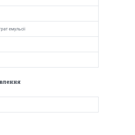
рат емульсії
овлення