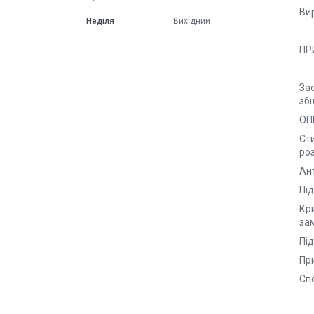
Вир
Неділя
Вихідний
ПР
Зас
збі
ОП
Сти
ро
Ант
Під
Кр
зам
Пі
При
Спо