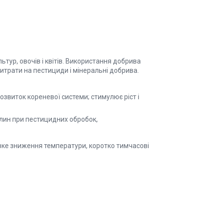
ьтур, овочів і квітів. Використання добрива
витрати на пестициди і мінеральні добрива.
звиток кореневої системи; стимулює ріст і
ослин при пестицидних обробок,
зке зниження температури, коротко тимчасові