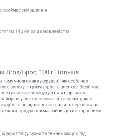
е приймає замовлення
отягом 14 днів
за домовленістю
ли Bros/Брос, 100 г Польща
 тому числі смак кукурудзи), які особливо
ного запаху — гризун просто висихає. Засіб має
а поступово нагромаджуються в організмі
— найгірше у світі речовина, що перешкоджає
ядом та не підлягає спеціальної сертифікації.
 (склади, продуктові магазини, цехи з харчовими
їх укриттів (у сухих та темних місцях, під