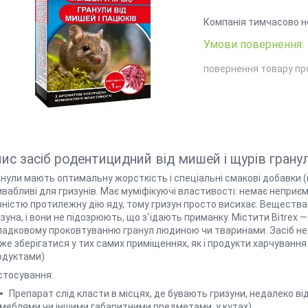
Компанія тимчасово н
повернення товару пр
пис
засіб родентицидний від мишей і щурів грану
нули мають оптимальну жорсткість і спеціальні смакові добавки (в
вабливі для гризунів. Має муміфікуючі властивості: немає неприєм
вністю протилежну дію яду, тому гризун просто висихає. Веществ
зуна, і вони не підозрюють, що з'їдають приманку. Містити Bitrex 
падковому проковтуванню гранул людиною чи тваринами. Засіб не є 
же зберігатися у тих самих приміщеннях, як і продукти харчування
одуктами)
стосування:
Препарат слід класти в місцях, де бувають гризуни, недалеко від 
меблями чи іншими габаритними предметами, у кутах)