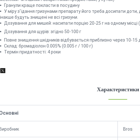
Гранули краще покласти в посудину
У міру з'їдання гризунами препарату його треба досипати доти,
інакше будуть знищені не всі гризуни.
Дозування для мишей: насипати порцію 20-25 г на одному місці 
Дозування для щурів: згідно 50-100 г
Повне знищення шкідників відбувається приблизно через 10-15 
Склад: бромадіолон 0.005% (0.005 г / 100 г)
Термін придатності: 4 роки
Характеристики
Основні
Виробник
Bros