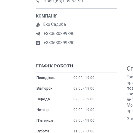
+380 (63) 039-93-90
Еко Садиба
+380630399390
+380630399390
ГРАФІК РОБОТИ
О
Гра
Понеділок
09:00
19:00
при
по
Вівторок
09:00
19:00
гри
Середа
09:00
19:00
ви
Мо
Четвер
09:00
19:00
пр
За
Пʼятниця
09:00
19:00
Субота
11:00
17:00