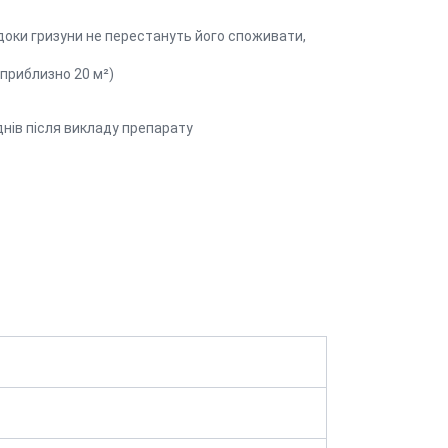
 доки гризуни не перестануть його споживати,
(приблизно 20 м²)
днів після викладу препарату