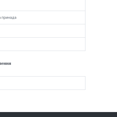
а принада
лення