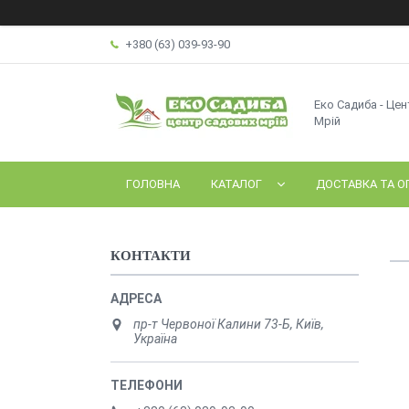
+380 (63) 039-93-90
Еко Садиба - Це
Мрій
ГОЛОВНА
КАТАЛОГ
ДОСТАВКА ТА О
КОНТАКТИ
пр-т Червоної Калини 73-Б, Київ,
Україна