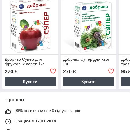
Добриво Супер для
Добриво Супер для хвої
Добр
фруктових дерев 1кг
1кг
троя
270
270
95
₴
₴
Купити
Купити
Про нас
96% позитивних з 56 відгуків за рік
Працює з 17.01.2018