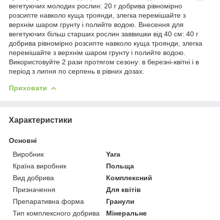
вегетуючих молодих рослин: 20 г добрива рівномірно
розсипте навколо куща троянди, злегка перемішайте з
верхнім шаром грунту і полийте водою. Внесення для
вегетуючих більш старших рослин заввишки від 40 см: 40 г
добрива рівномірно розсипте навколо куща троянди, злегка
перемішайте з верхнім шаром грунту і полийте водою.
Використовуйте 2 рази протягом сезону: в березні-квітні і в
період з липня по серпень в рівних дозах.
Приховати
Характеристики
Основні
Виробник
Yara
Країна виробник
Польща
Вид добрива
Комплексний
Призначення
Для квітів
Препаративна форма
Гранули
Тип комплексного добрива
Мінеральне