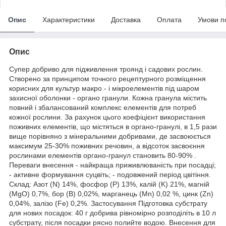
Опис
Характеристики
Доставка
Оплата
Умови п
Опис
Супер добриво для підживлення троянд і садових рослин.
Створено за принципом точного рецептурного розміщення
корисних для культур макро - і мікроелементів під шаром
захисної оболонки - органо гранули. Кожна гранула містить
повний і збалансований комплекс елементів для потреб
кожної рослини. За рахунок цього коефіцієнт використання
поживних елементів, що містяться в органо-гранулі, в 1,5 рази
вище порівняно з мінеральними добривами, де засвоюється
максимум 25-30% поживних речовин, а відсоток засвоєння
рослинами елементів органо-гранул становить 80-90% .
Переваги внесення - найкраща приживлюваність при посадці;
- активне формування суцвіть; - подовжений період цвітіння.
Склад: Азот (N) 14%, фосфор (P) 13%, калій (K) 21%, магній
(MgO) 0,7%, бор (B) 0,02%, марганець (Mn) 0,02 %, цинк (Zn)
0,04%, залізо (Fe) 0,2%. Застосування Підготовка субстрату
для нових посадок: 40 г добрива рівномірно розподіліть в 10 л
субстрату, після посадки рясно полийте водою. Внесення для