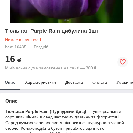
Тюльпан Purple Rain цибулина 1шт
Немає в наявності
Код: 10435
Роздріб
16
₴
Мінімальна сума замовлення на сайті — 300 ₴
Опис
Характеристики
Доставка
Оплата
Умови п
Опис
Тюльпан Purple Rain (Пурпурний Дощ)
— універсальний
сорт, який цінний в ландшафтному дизайну та флористиці.
Серед вузьких зелених листя підноситься пурпурно-зелений
стебло. Келихоподібна бутон приваблює здатністю