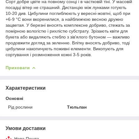
Сорт добре цвіте на повному сонці і в частковій тіні. У масовій
посадці вітер не страшний. Дистанцію між лунками готують
10-20 див. Цибулини поглиблюють у вересні-жовтні, щоб при
+6-9 °С вони вкоренилися, а найближчою весною дружно
зацветая. У березні вносять комплексне добриво, стежать за
помірною вологістю і рихлістю субстрату. Зрізають квіти для
букета або видаляють стебло з зів'ялого бутоном — важливо
продовжити догляд за зеленню. Влітку вносять добриво, тоді
цибулини накопичують поживні елементи. Викопують для
сортування і розмноження кожні 3-5 років.
Приховати
Характеристики
Основні
Рід рослини
Тюльпан
Умови доставки
Нова Пошта