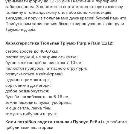
утримувати форму до 12-18 днів і насиченим пурпурним
забарвленням. З допомогою сорти можна створити квіткову
галявину в голландському стилі або моно композицію,
висадивши поруч з тюльпанами дуже красиві бузкові гіацинти.
Прибутковим залишається бізнес з вирощування квітів групи
Тріумф під зріз.
Характеристика Тюльпан Тріумф Purple Rain 11/12:
стебло зросте до 40-60 см;
листки звужені, не закривають квітка;
бутон келихоподібна, висотою 7-10 см;
пелюстки пурпурові, атласною структури;
розпускаються в квітні-травні;
відмінно тримають зріз;
сорт стійкий до негоди;
добре розмножується;
бульби поглиблюють на 6-18 см;
земля підходить пухка, удобрена;
місце світле, легка тінь;
зимують цибулини в грунті.
Коли потрібно садити тюльпан Пурпул Рейн
і що робити з
цибулинами після зрізки