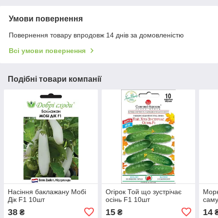
Умови повернення
Повернення товару впродовж 14 днів за домовленістю
Всі умови повернення
Подібні товари компанії
Насіння баклажану Мобі
Огірок Той що зустрічає
Мор
Дік F1 10шт
осінь F1 10шт
саму
38
15
14
₴
₴