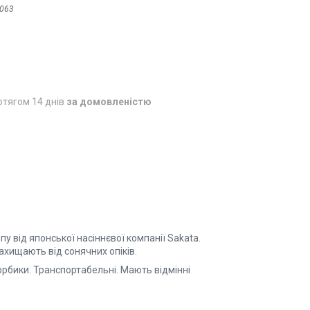
063
отягом 14 днів
за домовленістю
у від японської насіннєвої компанії Sakata.
ахищають від сонячних опіків.
рбики. Транспортабельні. Мають відмінні