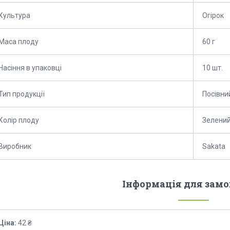
Культура
Огірок
Маса плоду
60 г
Насіння в упаковці
10 шт.
Тип продукції
Посівни
Колір плоду
Зелени
Виробник
Sakata
Інформація для зам
Ціна:
42 ₴