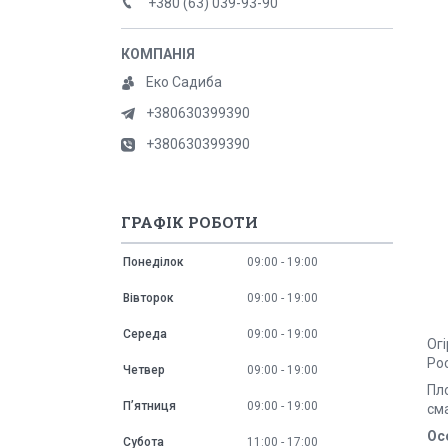
+380 (63) 039-93-90
Еко Садиба
+380630399390
+380630399390
ГРАФІК РОБОТИ
Понеділок
09:00
19:00
Вівторок
09:00
19:00
Середа
09:00
19:00
Огі
Ро
Четвер
09:00
19:00
Пл
Пʼятниця
09:00
19:00
сма
Ос
Субота
11:00
17:00