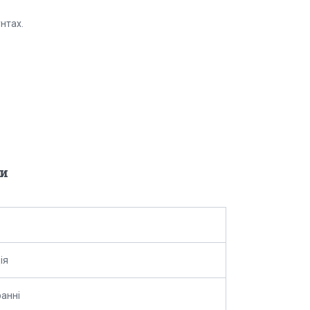
нтах.
и
ія
анні