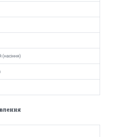
й (насіння)
й
овлення