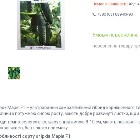
Немає в наявності
Код:
4
+380 (63) 039-93-90
повернення товару пр
рок Марія F1 – ультраранній самозапильний гібрид корнішонного тип
слини з потужною силою росту, мають добре розвинуті листки, що з
оди темно-зеленого кольору з довжиною 8-10 см, мають незначні го
кові якості, без гіркого присмаку.
обливості сорту огірків Марія F1: