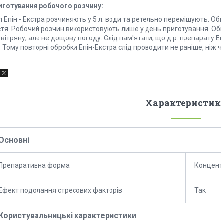
иготування робочого розчину:
л Епін - Екстра розчиняють у 5 л. води та ретельно перемішують. 
стя. Робочий розчин використовують лише у день приготування. Обп
вітряну, але не дощову погоду. Слід пам'ятати, що д.р. препарату 
. Тому повторні обробки Епін-Екстра слід проводити не раніше, ніж
Характеристик
Основні
Препаративна форма
Концент
Ефект подолання стресових факторів
Так
Користувальницькі характеристики