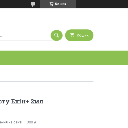
Кошик
Кошик
сту Епін+ 2мл
ння на сайті — 300 ₴