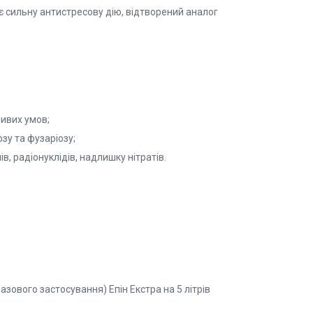
ає сильну антистресову дію, відтворений аналог
ливих умов;
зу та фузаріозу;
в, радіонуклідів, надлишку нітратів.
зового застосування) Епін Екстра на 5 літрів