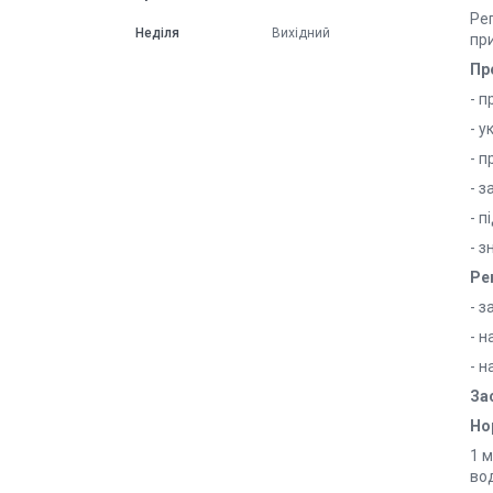
Рег
Неділя
Вихідний
пр
Пр
- п
- у
- 
- з
- п
- з
Ре
- з
- н
- н
За
Но
1 м
вод