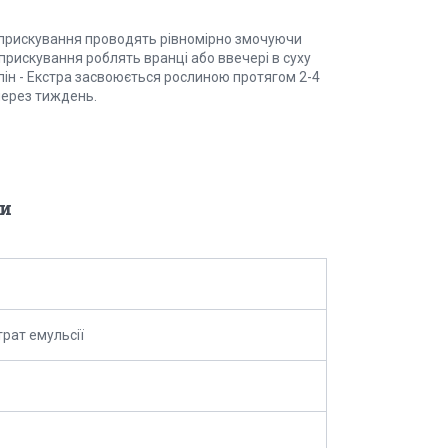
Обприскування проводять рівномірно змочуючи
рискування роблять вранці або ввечері в суху
Епін - Екстра засвоюється рослиною протягом 2-4
 через тиждень.
и
рат емульсії