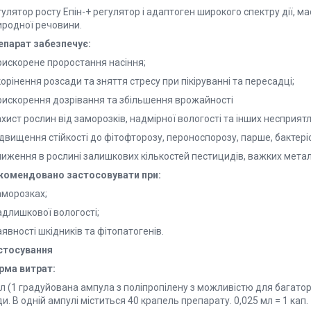
улятор росту Епін-+ регулятор і адаптоген широкого спектру дії, м
иродної речовини.
епарат забезпечує:
рискорене проростання насіння;
корінення розсади та зняття стресу при пікіруванні та пересадці;
прискорення дозрівання та збільшення врожайності
ахист рослин від заморозків, надмірної вологості та інших несприят
ідвищення стійкості до фітофторозу, пероноспорозу, парше, бактеріо
ниження в рослині залишкових кількостей пестицидів, важких металі
комендовано застосовувати при:
аморозках;
адлишкової вологості;
аявності шкідників та фітопатогенів.
стосування
рма витрат:
л (1 градуйована ампула з поліпропілену з можливістю для багатора
и. В одній ампулі міститься 40 крапель препарату. 0,025 мл = 1 кап.