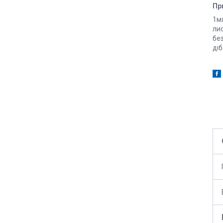
Пр
1м
ли
без
діб