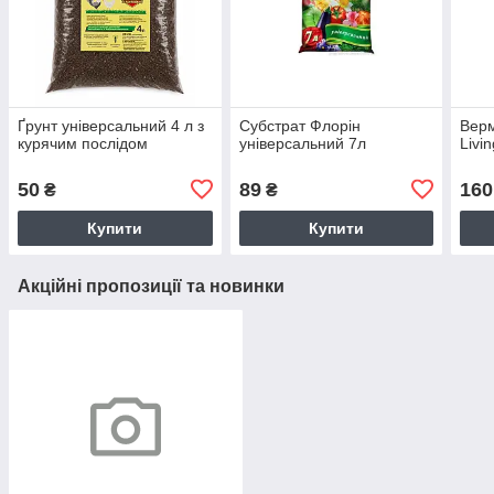
Ґрунт універсальний 4 л з
Субстрат Флорін
Верм
курячим послідом
універсальний 7л
Livi
50
89
160
₴
₴
Купити
Купити
Акційні пропозиції та новинки