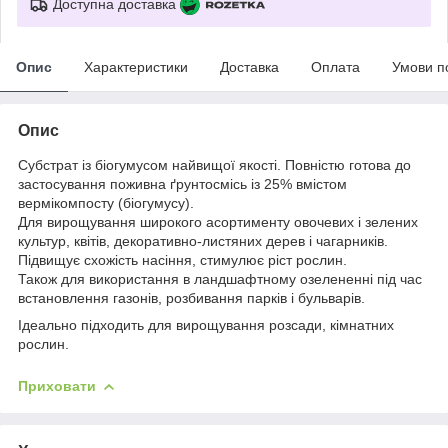
Доступна доставка
Опис
Характеристики
Доставка
Оплата
Умови п
Опис
Субстрат із біогумусом найвищої якості. Повністю готова до
застосування поживна ґрунтосмісь із 25% вмістом
вермікомпосту (біогумусу).
Для вирощування широкого асортименту овочевих і зелених
культур, квітів, декоративно-листяних дерев і чагарників.
Підвищує схожість насіння, стимулює ріст рослин.
Також для використання в ландшафтному озелененні під час
встановлення газонів, розбивання парків і бульварів.
Ідеально підходить для вирощування розсади, кімнатних
рослин.
Приховати