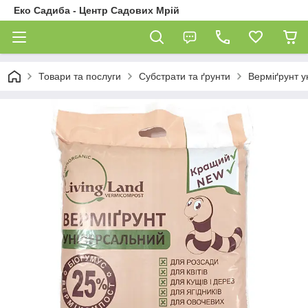
Еко Садиба - Центр Садових Мрій
Товари та послуги
Субстрати та ґрунти
Верміґрунт у