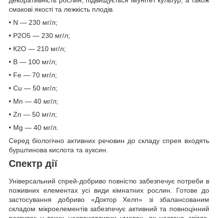
декоративність
рослин, підвищується імунітет культур, а також
смакові якості та лежкість плодів.
•
N — 230 мг/л;
•
P2О5 — 230 мг/л;
•
К2О — 210 мг/л;
•
B — 100 мг/л;
•
Fe — 70 мг/л;
•
Cu — 50 мг/л;
•
Mn — 40 мг/л;
•
Zn — 50 мг/л;
•
Mg — 40 мг/л.
Серед біологічно активних речовин до складу спрея входять
бурштинова кислота та ауксин.
Спектр дії
Універсальний спрей-добриво повністю забезпечує потреби в
поживних елементах усі види кімнатних рослин. Готове до
застосування добриво «Доктор Хелп» зі збалансованим
складом мікроелементів забезпечує активний та повноцінний
розвиток у таких несприятливих умовах, як нестача світла,