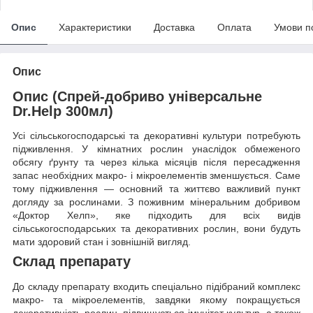
Опис
Характеристики
Доставка
Оплата
Умови п
Опис
Опис (Спрей-добриво універсальне
Dr.Help 300мл)
Усі сільськогосподарські та декоративні культури потребують
підживлення. У кімнатних рослин унаслідок обмеженого
обсягу ґрунту та через кілька місяців після пересадження
запас необхідних макро- і мікроелементів зменшується. Саме
тому підживлення — основний та життєво важливий пункт
догляду за рослинами. З поживним мінеральним добривом
«Доктор Хелп», яке підходить для всіх видів
сільськогосподарських та декоративних рослин, вони будуть
мати здоровий стан і зовнішній вигляд.
Склад препарату
До складу препарату входить спеціально підібраний комплекс
макро- та мікроелементів, завдяки якому покращується