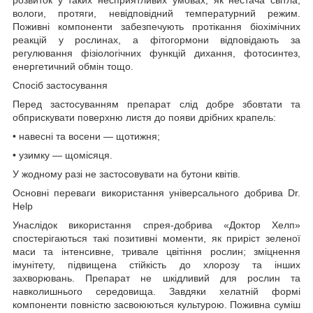
вологи, протяги, невідповідний температурний режим.
Поживні компоненти забезпечують протікання біохімічних
реакцій у рослинах, а фітогормони відповідають за
регулювання фізіологічних функцій дихання, фотосинтез,
енергетичний обмін тощо.
Спосіб застосування
Перед застосуванням препарат слід добре збовтати та
обприскувати поверхню листя до появи дрібних крапель:
•
навесні та восени — щотижня;
•
узимку — щомісяця.
У жодному разі не застосовувати на бутони квітів.
Основні переваги використання універсального добрива Dr.
Help
Унаслідок використання спрея-добрива «Доктор Хелп»
спостерігаються такі позитивні моменти, як приріст зеленої
маси та інтенсивне, тривале цвітіння рослин; зміцнення
імунітету, підвищена стійкість до хлорозу та інших
захворювань. Препарат не шкідливий для рослин та
навколишнього середовища. Завдяки хелатній формі
компоненти повністю засвоюються культурою. Поживна суміш