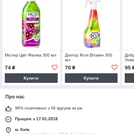
Містер Цвіт Фіалка 300 мл
Доктор Фолі Вітамін 300
Добр
мл
Унів
74
70
95
₴
₴
Купити
Купити
Про нас
96% позитивних з 56 відгуків за рік
Працює з 17.01.2018
м. Київ