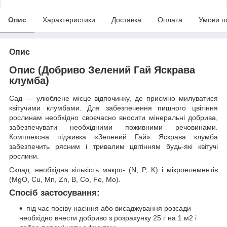
Опис
Характеристики
Доставка
Оплата
Умови п
Опис
Опис (Добриво Зелений Гай Яскрава
клумба)
Сад — улюблене місце відпочинку, де приємно милуватися
квітучими клумбами. Для забезпечення пишного цвітіння
рослинам необхідно своєчасно вносити мінеральні добрива,
забезпечувати необхідними поживними речовинами.
Комплексна підживка «Зелений Гай» Яскрава клумба
забезпечить рясним і тривалим цвітінням будь-які квітучі
рослини.
Склад: необхідна кількість макро- (N, P, K) і мікроелементів
(MgO, Cu, Mn, Zn, B, Co, Fe, Mo).
Спосіб застосування:
під час посіву насіння або висаджування розсади
необхідно внести добриво з розрахунку 25 г на 1 м
2
і