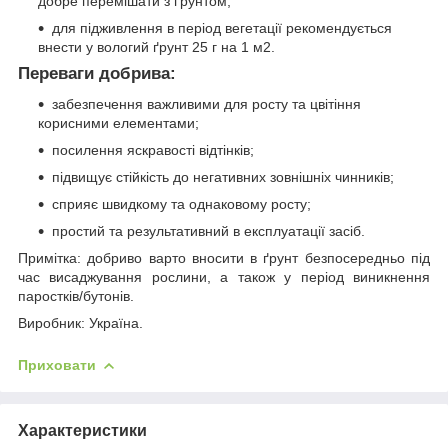
добре перемішати з ґрунтом;
для підживлення в період вегетації рекомендується
внести у вологий ґрунт 25 г на 1 м
2
.
Переваги добрива:
забезпечення важливими для росту та цвітіння
корисними елементами;
посилення яскравості відтінків;
підвищує стійкість до негативних зовнішніх чинників;
сприяє швидкому та однаковому росту;
простий та результативний в експлуатації засіб.
Примітка: добриво варто вносити в ґрунт безпосередньо під
час висаджування рослини, а також у період виникнення
паростків/бутонів.
Виробник: Україна.
Приховати
Характеристики