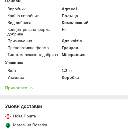
Основні
Виробник
Agrecol
Країна виробник
Польща
Вид добрива
Комплексний
Концентрована форма
Ні
добрива
Призначення
Для квітів
Препаративна форма
Гранули
Тип комплексного добрива
Мінеральне
Упаковка
Вага
1.2 кг
Упаковка
Коробка
Приховати
Умови доставки
Нова Пошта
Магазини Rozetka