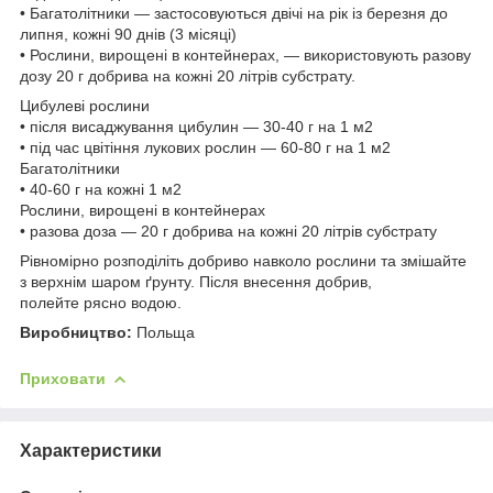
• Багатолітники — застосовуються двічі на рік із березня до
липня, кожні 90 днів (3 місяці)
• Рослини, вирощені в контейнерах, — використовують разову
дозу 20 г добрива на кожні 20 літрів субстрату.
Цибулеві рослини
• після висаджування цибулин — 30-40 г на 1 м2
• під час цвітіння лукових рослин — 60-80 г на 1 м2
Багатолітники
• 40-60 г на кожні 1 м2
Рослини, вирощені в контейнерах
• разова доза — 20 г добрива на кожні 20 літрів субстрату
Рівномірно розподіліть добриво навколо рослини та змішайте
з верхнім шаром ґрунту. Після внесення добрив,
полейте рясно водою.
Виробництво:
Польща
Приховати
Характеристики