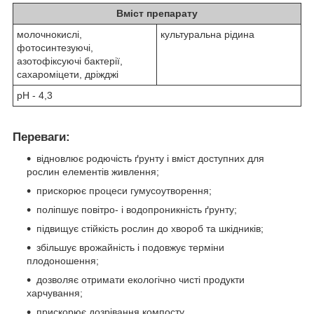
Вміст препарату
молочнокислі,
культуральна рідина
фотосинтезуючі,
азотофіксуючі бактерії,
сахароміцети, дріжджі
pH - 4,3
Переваги:
відновлює родючість ґрунту і вміст доступних для
рослин елементів живлення;
прискорює процеси гумусоутворення;
поліпшує повітро- і водопроникність ґрунту;
підвищує стійкість рослин до хвороб та шкідників;
збільшує врожайність і подовжує терміни
плодоношення;
дозволяє отримати екологічно чисті продукти
харчування;
прискорює дозрівання компосту.