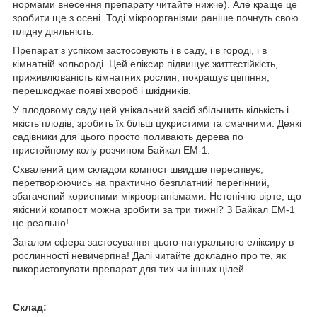
нормами внесення препарату читайте нижче). Але краще це
зробити ще з осені. Тоді мікроорганізми раніше почнуть свою
плідну діяльність.
Препарат з успіхом застосовують і в саду, і в городі, і в
кімнатній кольороді. Цей еліксир підвищує життєстійкість,
приживлюваність кімнатних рослин, покращує цвітіння,
перешкоджає появі хвороб і шкідників.
У плодовому саду цей унікальний засіб збільшить кількість і
якість плодів, зробить їх більш цукристими та смачними. Деякі
садівники для цього просто поливають дерева по
пристойному колу розчином Байкал ЕМ-1.
Схвалений цим складом компост швидше переспівує,
перетворюючись на практично безплатний перегінний,
збагачений корисними мікроорганізмами. Нетопічно вірте, що
якісний компост можна зробити за три тижні? З Байкал ЕМ-1
це реально!
Загалом сфера застосування цього натурального еліксиру в
рослинності невичерпна! Далі читайте докладно про те, як
використовувати препарат для тих чи інших цілей.
Склад: