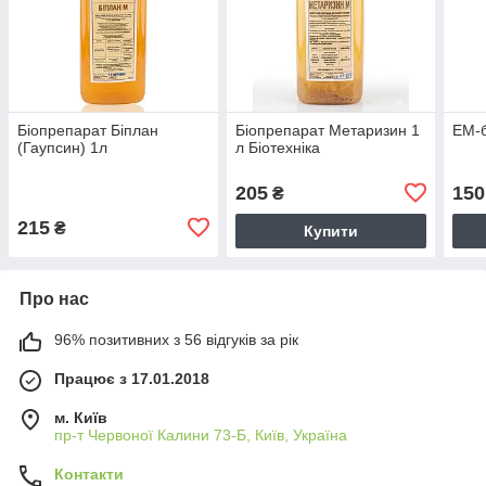
Біопрепарат Біплан
Біопрепарат Метаризин 1
ЕМ-б
(Гаупсин) 1л
л Біотехніка
205
150
₴
215
₴
Купити
Про нас
96% позитивних з 56 відгуків за рік
Працює з 17.01.2018
м. Київ
пр-т Червоної Калини 73-Б, Київ, Україна
Контакти