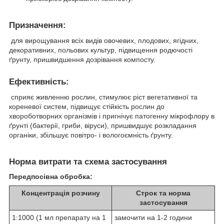
Призначення:
для вирощування всіх видів овочевих, плодових, ягідних,
декоративних, польових культур, підвищення родючості
ґрунту, пришвидшення дозрівання компосту.
Ефективність:
сприяє живленню рослин, стимулює ріст вегетативної та
кореневої систем, підвищує стійкість рослин до
хвороботворних організмів і пригнічує патогенну мікрофлору в
ґрунті (бактерії, гриби, віруси), пришвидшує розкладання
органіки, збільшує повітро- і вологоємність ґрунту.
Норма витрати та схема застосування
Передпосівна обробка:
Концентрація розчину
Строк та норма
застосування
1:1000 (1 мл препарату на 1
замочити на 1-2 години