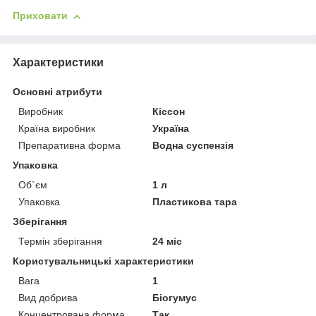
Приховати
Характеристики
Основні атрибути
Виробник
Кіссон
Країна виробник
Україна
Препаративна форма
Водна суспензія
Упаковка
Об`єм
1 л
Упаковка
Пластикова тара
Зберігання
Термін зберігання
24 міс
Користувальницькі характеристики
Вага
1
Вид добрива
Біогумус
Концентрована форма
Так