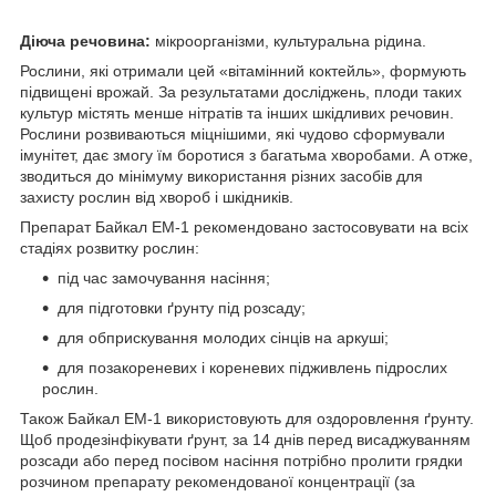
Діюча речовина:
мікроорганізми, культуральна рідина.
Рослини, які отримали цей «вітамінний коктейль», формують
підвищені врожай. За результатами досліджень, плоди таких
культур містять менше нітратів та інших шкідливих речовин.
Рослини розвиваються міцнішими, які чудово сформували
імунітет, дає змогу їм боротися з багатьма хворобами. А отже,
зводиться до мінімуму використання різних засобів для
захисту рослин від хвороб і шкідників.
Препарат Байкал ЕМ-1 рекомендовано застосовувати на всіх
стадіях розвитку рослин:
під час замочування насіння;
для підготовки ґрунту під розсаду;
для обприскування молодих сінців на аркуші;
для позакореневих і кореневих підживлень підрослих
рослин.
Також Байкал ЕМ-1 використовують для оздоровлення ґрунту.
Щоб продезінфікувати ґрунт, за 14 днів перед висаджуванням
розсади або перед посівом насіння потрібно пролити грядки
розчином препарату рекомендованої концентрації (за