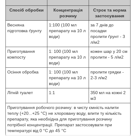
Спосіб обробки
Концентрація
Строк та норма
розчину
застосування
Весняна
1:100 (100 мл
за 7 днів до
підготовка ґрунту
препарату на 10 л
посадки
води)
пролити ґрунт - 3
л/м
2
Приготування
1: 100 (100 мл
кожен шар у 20 см
компосту
препарату на 10 л
пролити - 5 л/м
2
води)
Осіння обробка
1: 100 (100 мл
пролити грядки -
препарату на 10 л
2-3 л/м
2
води)
Літній туалет
1:1
350 мл на кожні 2
м
3
Приготування робочого розчину: в чисту ємність налити
теплу (+20...+25 °С) не хлоровану воду, влити ту кількість
препарату, яка необхідна для приготування розчину
потрібної концентрації. Препарат застосовувати при
температурі від 0 °С до 45 °С