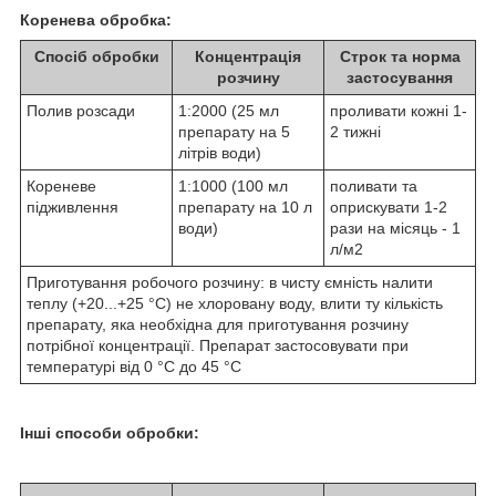
Коренева обробка:
Спосіб обробки
Концентрація
Строк та норма
розчину
застосування
Полив розсади
1:2000 (25 мл
проливати кожні 1-
препарату на 5
2 тижні
літрів води)
Кореневе
1:1000 (100 мл
поливати та
підживлення
препарату на 10 л
оприскувати 1-2
води)
рази на місяць - 1
л/м
2
Приготування робочого розчину: в чисту ємність налити
теплу (+20...+25 °С) не хлоровану воду, влити ту кількість
препарату, яка необхідна для приготування розчину
потрібної концентрації. Препарат застосовувати при
температурі від 0 °С до 45 °С
Інші способи обробки: