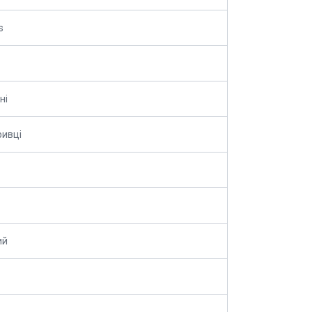
s
ні
ривці
ий