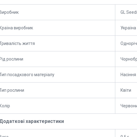
Виробник
GL Seed
Країна виробник
Україна
Тривалість життя
Одноріч
Рід рослини
Чорноб
Тип посадкового матеріалу
Насіння
Тип рослини
Квіти
Колір
Червон
Додаткові характеристики