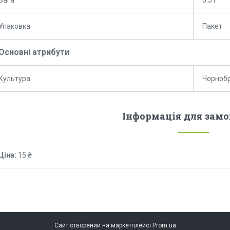
Вага
0.5 г
Упаковка
Пакет
Основні атрибути
Культура
Чорноб
Інформація для зам
Ціна:
15 ₴
Сайт створений на маркетплейсі
Prom.ua