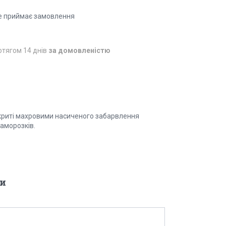
е приймає замовлення
отягом 14 днів
за домовленістю
окриті махровими насиченого забарвлення
заморозків.
и