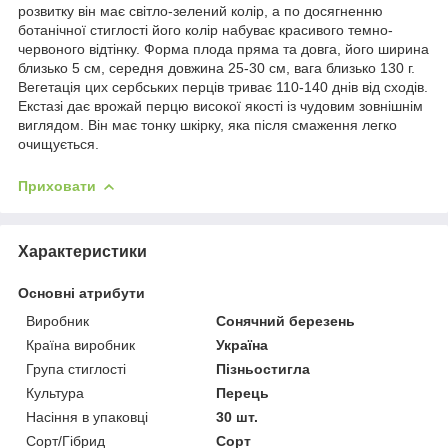
розвитку він має світло-зелений колір, а по досягненню
ботанічної стиглості його колір набуває красивого темно-
червоного відтінку. Форма плода пряма та довга, його ширина
близько 5 см, середня довжина 25-30 см, вага близько 130 г.
Вегетація цих сербських перців триває 110-140 днів від сходів.
Екстазі дає врожай перцю високої якості із чудовим зовнішнім
виглядом. Він має тонку шкірку, яка після смаження легко
очищується.
Приховати
Характеристики
Основні атрибути
Виробник
Сонячний березень
Країна виробник
Україна
Група стиглості
Пізньостигла
Культура
Перець
Насіння в упаковці
30 шт.
Сорт/Гібрид
Сорт