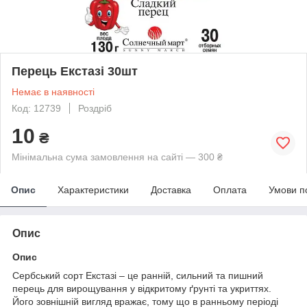
Перець Екстазі 30шт
Немає в наявності
Код: 12739
Роздріб
10
₴
Мінімальна сума замовлення на сайті — 300 ₴
Опис
Характеристики
Доставка
Оплата
Умови п
Опис
Опис
Сербський сорт Екстазі – це ранній, сильний та пишний
перець для вирощування у відкритому ґрунті та укриттях.
Його зовнішній вигляд вражає, тому що в ранньому періоді