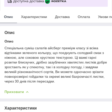
Доступна доставка
Опис
Характеристики
Доставка
Оплата
Умови п
Опис
Опис
Спеціальна суміш салатів айсберг преміум класу зі всіма
відтінками зеленого кольору, що поєднують солодкий смак з
ніжною, але соковою хрусткою текстурою. Ці важкі гарні
розетки блискучих, дрібно зазублених хвилястих листків добре
зростають як у спекотну, так і в холодну погоду, і завдяки
великій різноманітності сортів, Ви можете одночасно зрізати
повнорозмірні гойдалки та окремі великі бахромчасті листки,
через 30 днів після пересадки.
Приховати
Характеристики