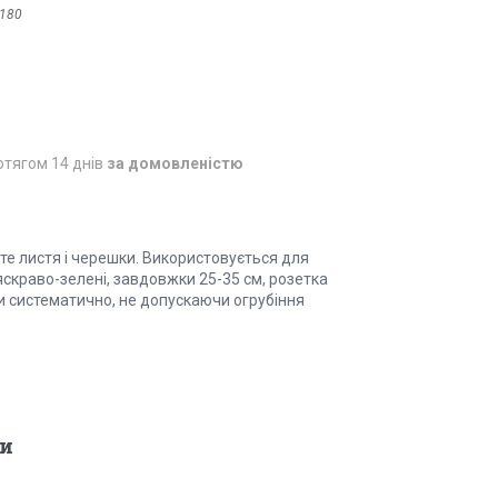
180
отягом 14 днів
за домовленістю
те листя і черешки. Використовується для
 яскраво-зелені, завдовжки 25-35 см, розетка
ти систематично, не допускаючи огрубіння
и