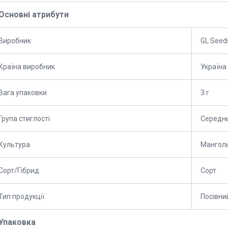
Основні атрибути
Виробник
GL Seed
Країна виробник
Україна
Вага упаковки
3 г
Група стиглості
Середн
Культура
Мангол
Сорт/Гібрид
Сорт
Тип продукції
Посівни
Упаковка