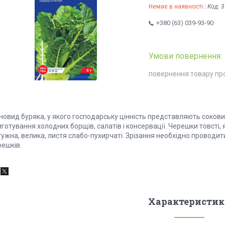
Немає в наявності
Код:
3
+380 (63) 039-93-90
повернення товару пр
новид буряка, у якого господарську цінність представляють сокови
готування холодних борщів, салатів і консервації. Черешки товсті,
тужна, велика, листя слабо-пухирчаті. Зрізання необхідно проводи
решків.
Характеристик