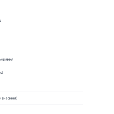
s
ьорання
ьд
й (насіння)