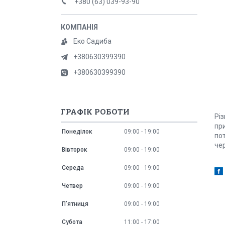
+380 (63) 039-93-90
Еко Садиба
+380630399390
+380630399390
ГРАФІК РОБОТИ
Різ
при
Понеділок
09:00
19:00
по
че
Вівторок
09:00
19:00
Середа
09:00
19:00
Четвер
09:00
19:00
Пʼятниця
09:00
19:00
Субота
11:00
17:00