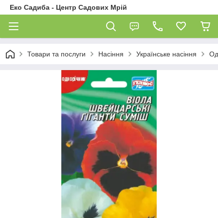
Еко Садиба - Центр Садових Мрій
Товари та послуги
Насіння
Українське насіння
Од