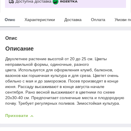
Доступна доставка
Опис
Характеристики
Доставка
Оплата
Умови п
Опис
Описание
Двухлетнее растение высотой от 20 до 25 см. Цветы
неправильной формы, одиночные, разного
цвета. Используется для оформления клумб, балконов,
вазонов как горшечная культура и для среза. Цветет очень
обильно с мая и до заморозков. Посев производят в конце
июня. Рассаду высаживают в конце августа-начале
сентября. Рано весной высаживают в цветники по схеме
20х30-40 см. Предпочитает солнечные места и плодородную
почву. Требует регулярных поливов. Зимостойкая культура.
Приховати