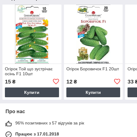
Огірок Той що зустрічає
Огірок Боровичок F1 20шт
Огір
осінь F1 10шт
15
12
33
₴
₴
Купити
Купити
Про нас
96% позитивних з 57 відгуків за рік
Працює з 17.01.2018