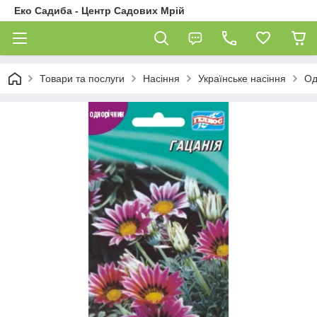
Еко Садиба - Центр Садових Мрій
Товари та послуги
Насіння
Українське насіння
Од