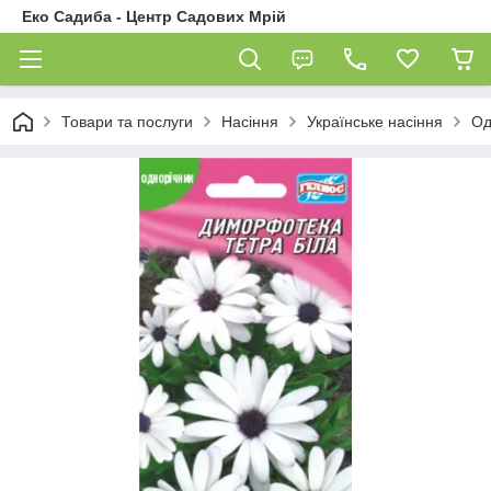
Еко Садиба - Центр Садових Мрій
Товари та послуги
Насіння
Українське насіння
Од