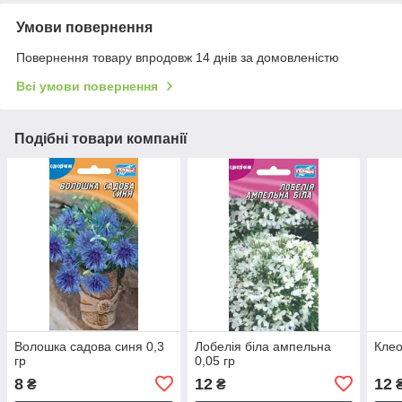
Умови повернення
Повернення товару впродовж 14 днів за домовленістю
Всі умови повернення
Подібні товари компанії
Волошка садова синя 0,3
Лобелія біла ампельна
Клео
гр
0,05 гр
8
12
12
₴
₴