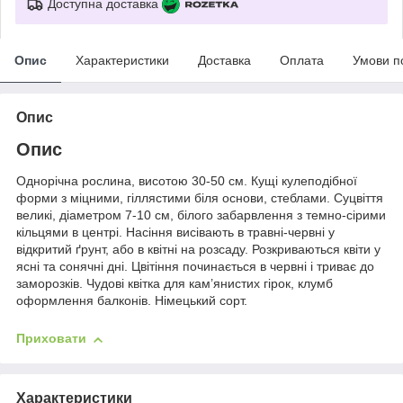
Доступна доставка
Опис
Характеристики
Доставка
Оплата
Умови п
Опис
Опис
Однорічна рослина, висотою 30-50 см. Кущі кулеподібної
форми з міцними, гіллястими біля основи, стеблами. Суцвіття
великі, діаметром 7-10 см, білого забарвлення з темно-сірими
кільцями в центрі. Насіння висівають в травні-червні у
відкритий ґрунт, або в квітні на розсаду. Розкриваються квіти у
ясні та сонячні дні. Цвітіння починається в червні і триває до
заморозків. Чудові квітка для кам’янистих гірок, клумб
оформлення балконів. Німецький сорт.
Приховати
Характеристики