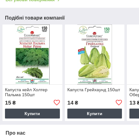
Подібні товари компанії
Капуста кейл Холтер
Капуста Грейхаунд 150шт
Капу
Пальма 150шт
Обер
15
14
13
₴
₴
Купити
Купити
Про нас