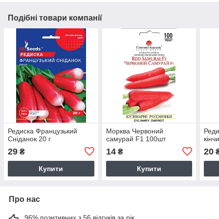
Подібні товари компанії
Редиска Французький
Морква Червоний
Реди
Сніданок 20 г
самурай F1 100шт
кінч
29
14
20
₴
₴
Купити
Купити
Про нас
96% позитивних з 56 відгуків за рік