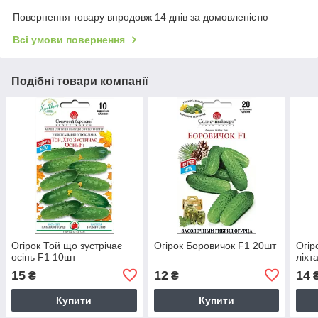
Повернення товару впродовж 14 днів за домовленістю
Всі умови повернення
Подібні товари компанії
Огірок Той що зустрічає
Огірок Боровичок F1 20шт
Огір
осінь F1 10шт
ліхт
15
12
14
₴
₴
Купити
Купити