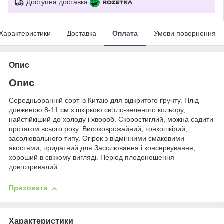
Доступна доставка
Характеристики
Доставка
Оплата
Умови повернення
Опис
Опис
Середньоранній сорт із Китаю для відкритого ґрунту. Плід
довжиною 8-11 см з шкіркою світло-зеленого кольору,
найстійкіший до холоду і хвороб. Скоростиглий, можна садити
протягом всього року. Високоврожайний, тонкошкірий,
засолювального типу. Огірок з відмінними смаковими
якостями, придатний для Засолювання і консервування,
хороший в свіжому вигляді. Період плодоношення
довготривалий.
Приховати
Характеристики