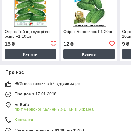
Огірок Той що зустрічає
Огірок Боровичок F1 20шт
Огір
осінь F1 10шт
20ш
15
12
9
₴
₴
₴
Купити
Купити
Про нас
96% позитивних з 57 відгуків за рік
Працює з 17.01.2018
м. Київ
пр-т Червоної Калини 73-Б, Київ, Україна
Контакти
Сьогодні працює з 09:00 до 19:00