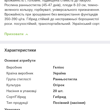
врожайність і, головне, підвищена стійкість до хвороб.
Рослина ранньостигла (45-47 днів), плоди 8-10 см, темно-
зеленого кольору, горбкуваті, універсального призначення.
Врожайність при зрошуванні без використання фунгіцидів
350-390 ц/га. Гібрид стійкий до несправжньої борошнистої
роси. посухостійкий, транспортабельний. Український сорт.
Приховати
Характеристики
Основні атрибути
Виробник
Геліос
Країна виробник
Україна
Група стиглості
Ранньостигла
Культура
Огірок
Насіння в упаковці
20 шт.
Сорт/Гібрид
Гибрид
Тип продукції
Посівний (насіння)
Упаковка