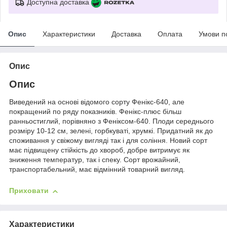
Доступна доставка
Опис
Характеристики
Доставка
Оплата
Умови п
Опис
Опис
Виведений на основі відомого сорту Фенікс-640, але
покращений по ряду показників. Фенікс-плюс більш
ранньостиглий, порівняно з Феніксом-640. Плоди середнього
розміру 10-12 см, зелені, горбкуваті, хрумкі. Придатний як до
споживання у свіжому вигляді так і для соління. Новий сорт
має підвищену стійкість до хвороб, добре витримує як
зниження температур, так і спеку. Сорт врожайний,
транспортабельний, має відмінний товарний вигляд.
Приховати
Характеристики