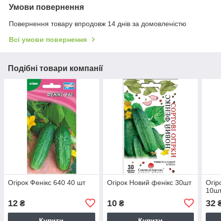
Умови повернення
Повернення товару впродовж 14 днів за домовленістю
Всі умови повернення
Подібні товари компанії
Огірок Фенікс 640 40 шт
Огірок Новий фенікс 30шт
Огір
10ш
12
10
32
₴
₴
Купити
Купити