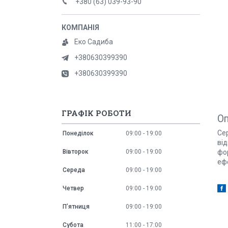
+380 (63) 039-93-90
Еко Садиба
+380630399390
+380630399390
ГРАФІК РОБОТИ
О
Сер
Понеділок
09:00
19:00
ві
фор
Вівторок
09:00
19:00
еф
Середа
09:00
19:00
Четвер
09:00
19:00
Пʼятниця
09:00
19:00
Субота
11:00
17:00