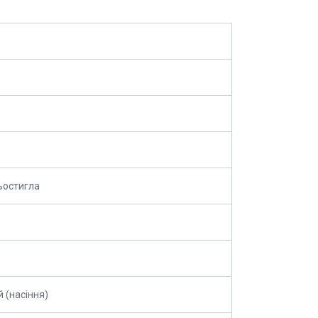
ьостигла
й (насіння)