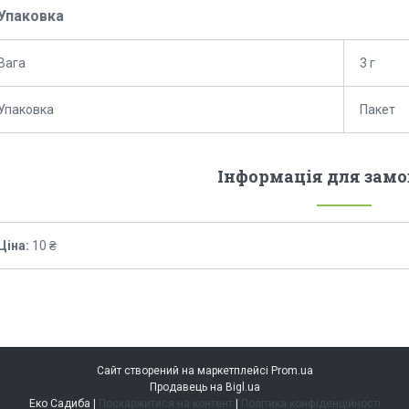
Упаковка
Вага
3 г
Упаковка
Пакет
Інформація для зам
Ціна:
10 ₴
Сайт створений на маркетплейсі
Prom.ua
Продавець на Bigl.ua
Еко Садиба |
Поскаржитися на контент
|
Політика конфіденційності