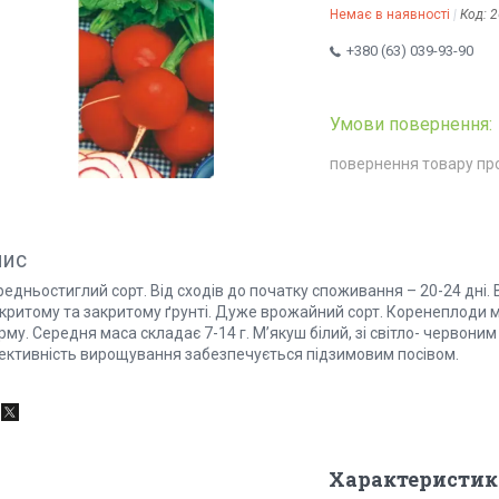
Немає в наявності
Код:
2
+380 (63) 039-93-90
повернення товару пр
пис
едньостиглий сорт. Від сходів до початку споживання – 20-24 дні.
дкритому та закритому ґрунті. Дуже врожайний сорт. Коренеплоди 
му. Середня маса складає 7-14 г. М’якуш білий, зі світло- червоним
ективність вирощування забезпечується підзимовим посівом.
Характеристик