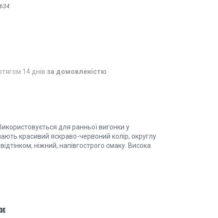
634
отягом 14 днів
за домовленістю
 Використовується для ранньої вигонки у
мають красивий яскраво-червоний колір, округлу
 відтінком, ніжний, напівгострого смаку. Висока
и