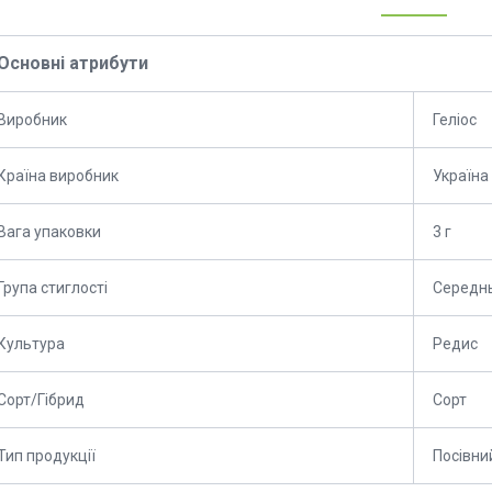
Основні атрибути
Виробник
Геліос
Країна виробник
Україна
Вага упаковки
3 г
Група стиглості
Середн
Культура
Редис
Сорт/Гібрид
Сорт
Тип продукції
Посівни