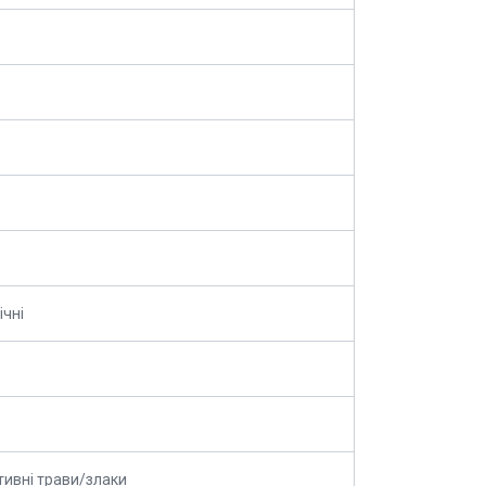
ічні
ивні трави/злаки