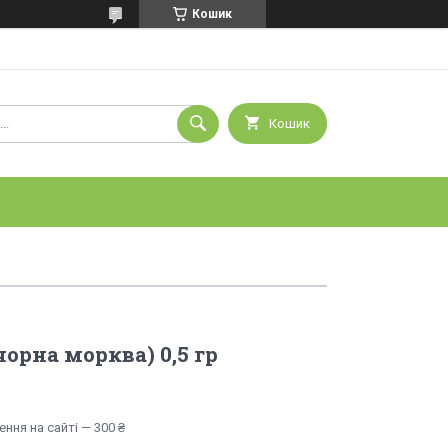
Кошик
Кошик
орна морква) 0,5 гр
ння на сайті — 300 ₴