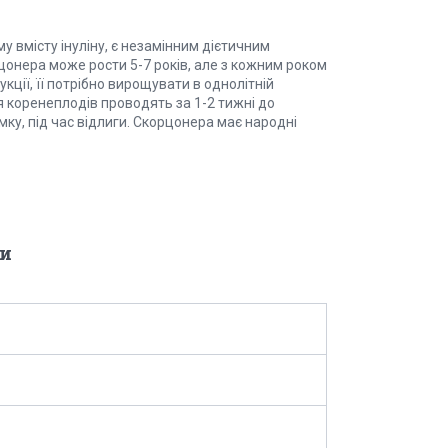
 вмісту інуліну, є незамінним дієтичним
цонера може рости 5-7 років, але з кожним роком
кції, її потрібно вирощувати в однолітній
ння коренеплодів проводять за 1-2 тижні до
мку, під час відлиги. Скорцонера має народні
и