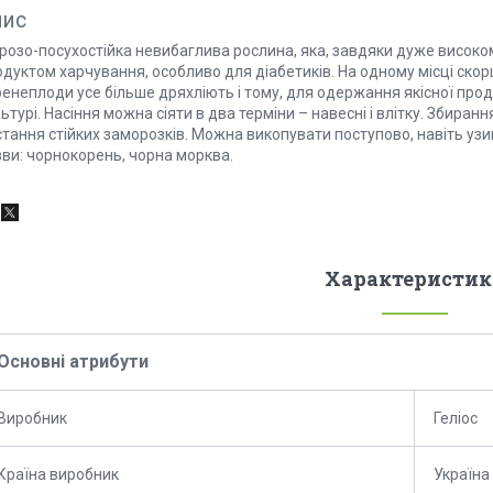
пис
озо-посухостійка невибаглива рослина, яка, завдяки дуже високому
дуктом харчування, особливо для діабетиків. На одному місці скор
енеплоди усе більше дряхліють і тому, для одержання якісної проду
ьтурі. Насіння можна сіяти в два терміни – навесні і влітку. Збира
тання стійких заморозків. Можна викопувати поступово, навіть узи
зви: чорнокорень, чорна морква.
Характеристик
Основні атрибути
Виробник
Геліос
Країна виробник
Україна