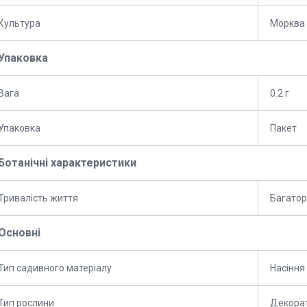
Культура
Морква
Упаковка
Вага
0.2 г
Упаковка
Пакет
Ботанічні характеристики
Тривалість життя
Багатор
Основні
Тип садивного матеріалу
Насіння
Тип рослини
Декорат