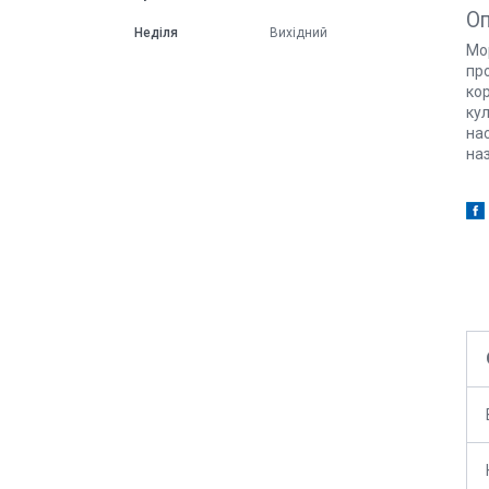
О
Неділя
Вихідний
Мор
про
кор
кул
нас
на