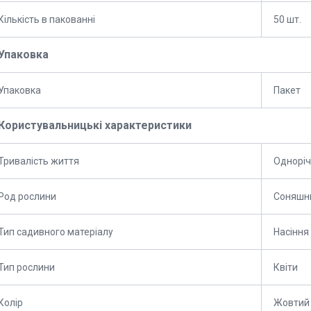
Кількість в пакованні
50 шт.
Упаковка
Упаковка
Пакет
Користувальницькі характеристики
Тривалість життя
Одноріч
Род рослини
Соняшн
Тип садивного матеріалу
Насіння
Тип рослини
Квіти
Колір
Жовтий