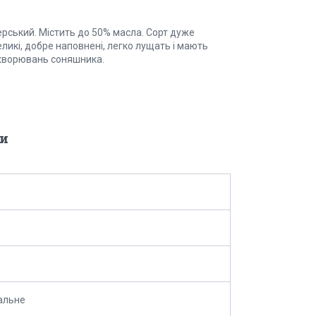
рський. Містить до 50% масла. Сорт дуже
еликі, добре наповнені, легко лущать і мають
захворювань соняшника.
и
альне