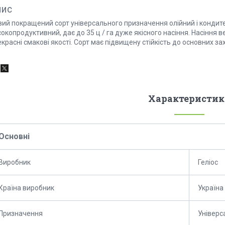
пис
вий покращений сорт універсального призначення олійний і кондите
окопродуктивний, дає до 35 ц / га дуже якісного насіння. Насіння в
красні смакові якості. Сорт має підвищену стійкість до основних 
Характеристик
Основні
Виробник
Геліос
Країна виробник
Україна
Призначення
Універс