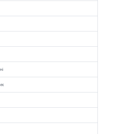
ні
ик