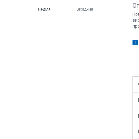
О
Неділя
Вихідний
Но
вис
пре