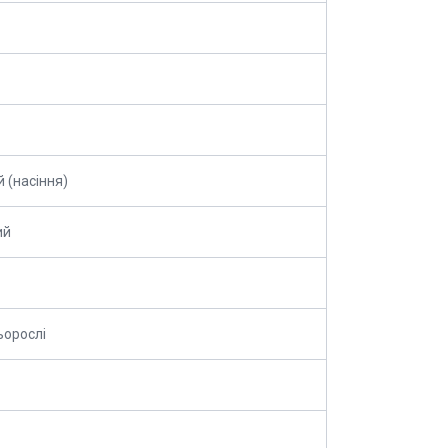
й (насіння)
ий
орослі