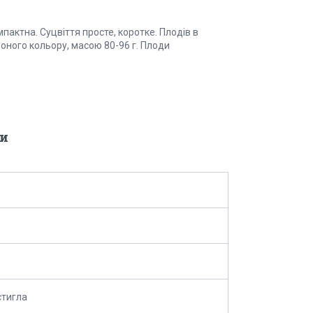
пактна. Суцвіття просте, коротке. Плодів в
воного кольору, масою 80-96 г. Плоди
и
стигла