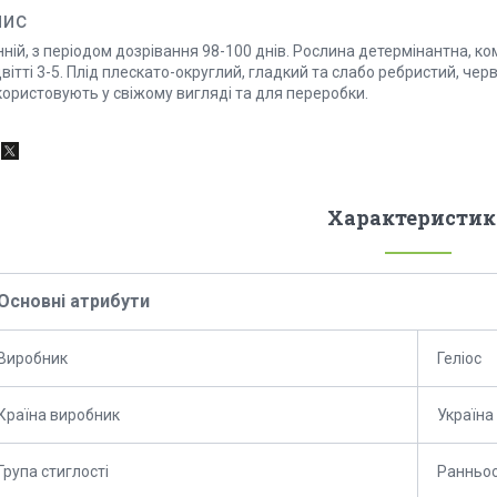
пис
ній, з періодом дозрівання 98-100 днів. Рослина детермінантна, ком
вітті 3-5. Плід плескато-округлий, гладкий та слабо ребристий, чер
користовують у свіжому вигляді та для переробки.
Характеристик
Основні атрибути
Виробник
Геліос
Країна виробник
Україна
Група стиглості
Ранньо