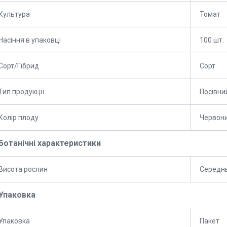
Культура
Томат
Насіння в упаковці
100 шт.
Сорт/Гібрид
Сорт
Тип продукції
Посівни
Колір плоду
Червон
Ботанічні характеристики
Висота рослин
Середнь
Упаковка
Упаковка
Пакет