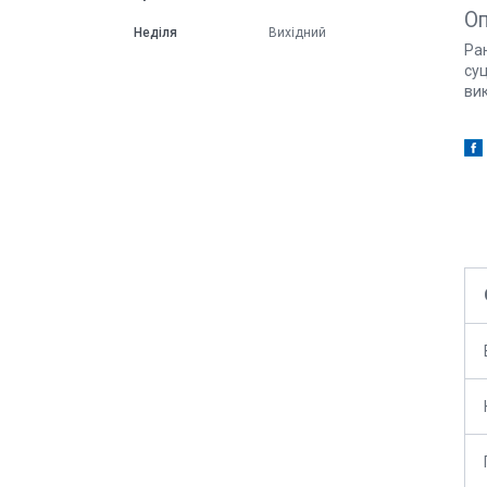
О
Неділя
Вихідний
Ран
суц
ви