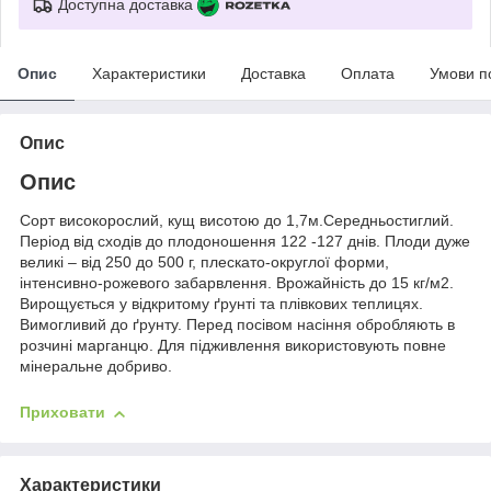
Доступна доставка
Опис
Характеристики
Доставка
Оплата
Умови п
Опис
Опис
Сорт високорослий, кущ висотою до 1,7м.Середньостиглий.
Період від сходів до плодоношення 122 -127 днів. Плоди дуже
великі – від 250 до 500 г, плескато-округлої форми,
інтенсивно-рожевого забарвлення. Врожайність до 15 кг/м2.
Вирощується у відкритому ґрунті та плівкових теплицях.
Вимогливий до ґрунту. Перед посівом насіння обробляють в
розчині марганцю. Для підживлення використовують повне
мінеральне добриво.
Приховати
Характеристики