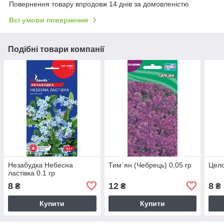
Повернення товару впродовж 14 днів за домовленістю
Всі умови повернення
Подібні товари компанії
Незабудка Небесна
Тим`ян (Чебрець) 0,05 гр
Цело
ластiвка 0.1 гр
8
12
8
₴
₴
₴
Купити
Купити