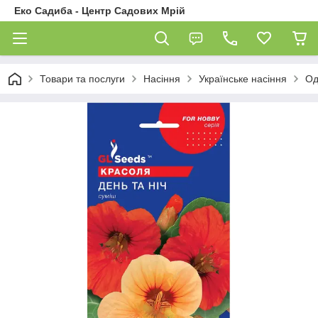
Еко Садиба - Центр Садових Мрій
Товари та послуги
Насіння
Українське насіння
Од