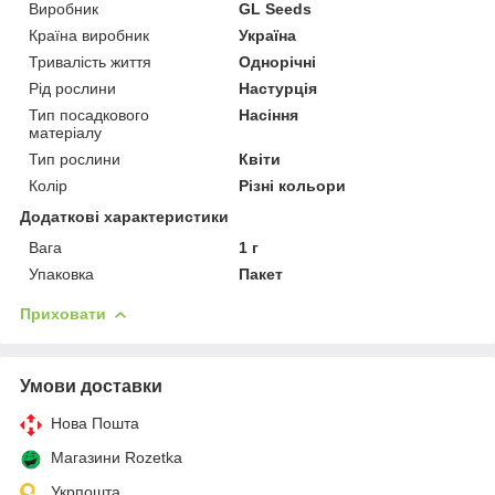
Виробник
GL Seeds
Країна виробник
Україна
Тривалість життя
Однорічні
Рід рослини
Настурція
Тип посадкового
Насіння
матеріалу
Тип рослини
Квіти
Колір
Різні кольори
Додаткові характеристики
Вага
1 г
Упаковка
Пакет
Приховати
Умови доставки
Нова Пошта
Магазини Rozetka
Укрпошта