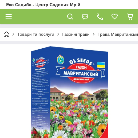
Еко Садиба - Центр Садових Мрій
Товари та послуги
Газонні трави
Трава Мавританськи