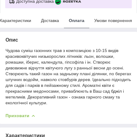
Доступна доставка
Характеристики
Доставка
Оплата
Умови повернення
Опис
Чудова суміш газонних трав з композицією з 10-15 видів
красивоквітучих низькорослих літників: льон, волошки,
ромашки, іберис, календула, гіпсофіла і ін. Створює
дивовижне відчуття квітучого лугу з ранньої весни до осені.
Створюють такий газон на задньому плані ділянки, по берегах
штучних водойм, навколо стовбурів дерев. Ідеально підходить
для садів і парків в пейзажному стилі. Ароматні квіти є
прекрасними медоносами, приваблюють в Ваш сад бджіл і
метеликів. Декоративний газон - ознака гарного смаку та
екологічної культури.
Приховати
Характеристики