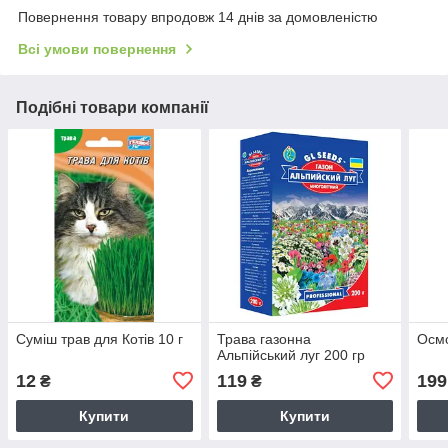
Повернення товару впродовж 14 днів за домовленістю
Всі умови повернення
Подібні товари компанії
Суміш трав для Котів 10 г
Трава газонна
Осмо
Альпійський луг 200 гр
12
119
199
₴
₴
Купити
Купити