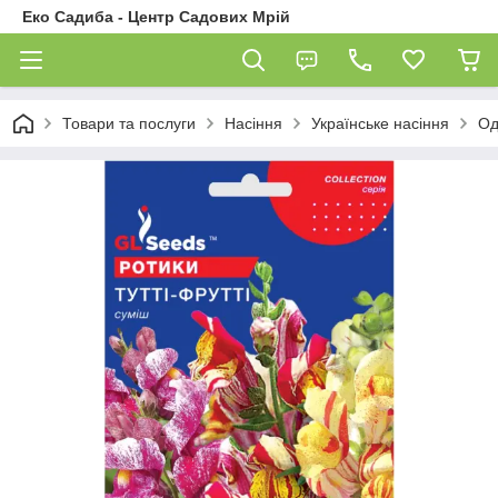
Еко Садиба - Центр Садових Мрій
Товари та послуги
Насіння
Українське насіння
Од