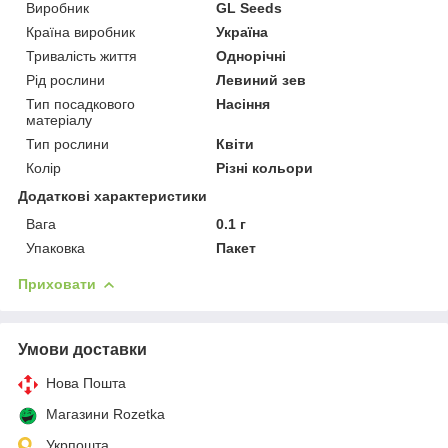
Виробник
GL Seeds
Країна виробник
Україна
Тривалість життя
Однорічні
Рід рослини
Левиний зев
Тип посадкового
Насіння
матеріалу
Тип рослини
Квіти
Колір
Різні кольори
Додаткові характеристики
Вага
0.1 г
Упаковка
Пакет
Приховати
Умови доставки
Нова Пошта
Магазини Rozetka
Укрпошта