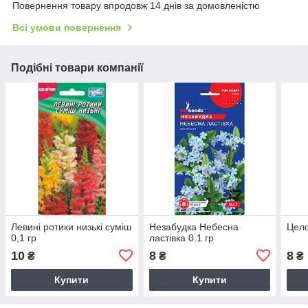
Повернення товару впродовж 14 днів за домовленістю
Всі умови повернення
Подібні товари компанії
Левині ротики низькі суміш
Незабудка Небесна
Цело
0,1 гр
ластiвка 0.1 гр
10
8
8
₴
₴
₴
Купити
Купити