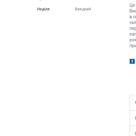
Це 
Неділя
Вихідний
Вис
в с
скл
пер
кал
ро
при