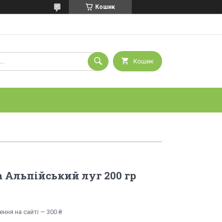
Кошик
Кошик
а Альпійський луг 200 гр
ння на сайті — 300 ₴