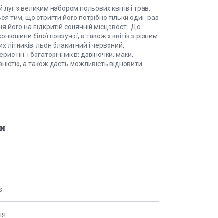
 луг з великим набором польових квітів і трав.
ся тим, що стригти його потрібно тільки один раз
я його на відкритій сонячній місцевості. До
онюшини білої повзучої, а також з квітів з різним
х літників: льон блакитний і червоний,
ис і ін. і багаторічників: дзвіночки, маки,
вністю, а також дасть можливість відновити
и
s
ія