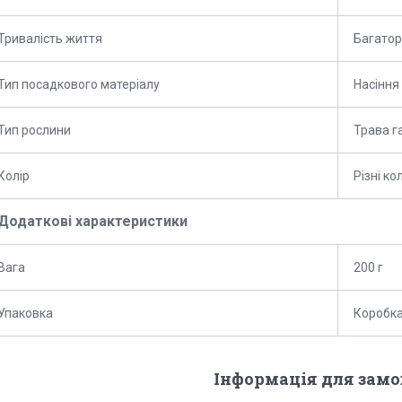
Тривалість життя
Багатор
Тип посадкового матеріалу
Насіння
Тип рослини
Трава г
Колір
Різні к
Додаткові характеристики
Вага
200 г
Упаковка
Коробк
Інформація для зам