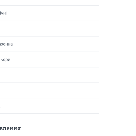
ічні
азонна
ольори
а
овлення