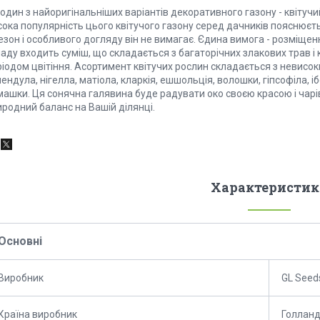
один з найоригінальніших варіантів декоративного газону - квітучий
ока популярність цього квітучого газону серед дачників пояснюєть
езон і особливого догляду він не вимагає. Єдина вимога - розміщенн
аду входить суміш, що складається з багаторічних злакових трав і к
іодом цвітіння. Асортимент квітучих рослин складається з невисоки
ендула, нігелла, матіола, кларкія, ешшольція, волошки, гіпсофіла, ібер
машки. Ця сонячна галявина буде радувати око своєю красою і чарі
родний баланс на Вашій ділянці.
Характеристик
Основні
Виробник
GL Seed
Країна виробник
Голланд