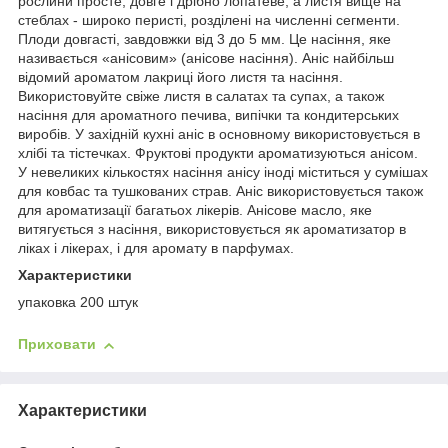
рослини просте, довге і дрібно лопатеве, а листя вище на
стеблах - широко перисті, розділені на численні сегменти.
Плоди довгасті, завдовжки від 3 до 5 мм. Це насіння, яке
називається «анісовим» (анісове насіння). Аніс найбільш
відомий ароматом лакриці його листя та насіння.
Використовуйте свіже листя в салатах та супах, а також
насіння для ароматного печива, випічки та кондитерських
виробів. У західній кухні аніс в основному використовується в
хлібі та тістечках. Фруктові продукти ароматизуються анісом.
У невеликих кількостях насіння анісу іноді міститься у сумішах
для ковбас та тушкованих страв. Аніс використовується також
для ароматизації багатьох лікерів. Анісове масло, яке
витягується з насіння, використовується як ароматизатор в
ліках і лікерах, і для аромату в парфумах.
Характеристики
упаковка 200 штук
Приховати
Характеристики