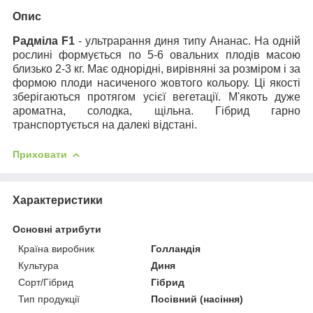
Опис
Радміла
F
1
-
ультрарання диня типу Ананас. На одній
рослині формується по 5-6 овальних плодів масою
близько 2-3 кг. Має однорідні, вирівняні за розміром і за
формою плоди насиченого жовтого кольору. Ці якості
зберігаються протягом усієї вегетації. М'якоть дуже
ароматна, солодка, щільна. Гібрид гарно
транспортується на далекі відстані.
Приховати
Характеристики
Основні атрибути
Країна виробник
Голландія
Культура
Диня
Сорт/Гібрид
Гібрид
Тип продукції
Посівний (насіння)